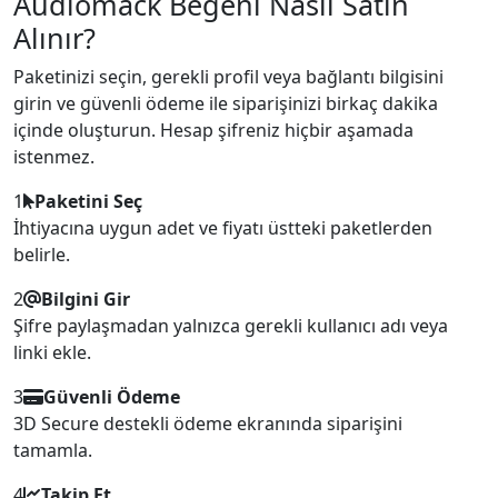
Audiomack Beğeni Nasıl Satın
Alınır?
Paketinizi seçin, gerekli profil veya bağlantı bilgisini
girin ve güvenli ödeme ile siparişinizi birkaç dakika
içinde oluşturun. Hesap şifreniz hiçbir aşamada
istenmez.
1
Paketini Seç
İhtiyacına uygun adet ve fiyatı üstteki paketlerden
belirle.
2
Bilgini Gir
Şifre paylaşmadan yalnızca gerekli kullanıcı adı veya
linki ekle.
3
Güvenli Ödeme
3D Secure destekli ödeme ekranında siparişini
tamamla.
4
Takip Et