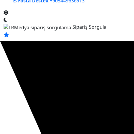
E-Posta Destek
+905449636913
Sipariş Sorgula