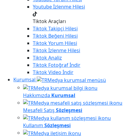
Youtube
İzlenme Hilesi
Tiktok Araçları
Tiktok
Takipçi Hilesi
Tiktok
Beğeni Hilesi
Tiktok
Yorum Hilesi
Tiktok
İzlenme Hilesi
Tiktok
Analiz
Tiktok
Fotoğraf İndir
Tiktok
Video İndir
Kurumsal
Hakkımızda
Kurumsal
Mesafeli Satış
Sözleşmesi
Kullanım
Sözleşmesi