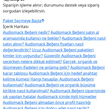
Siparişin işleme alınır; durumunu destek veya sipariş
sorgudan izleyebilirsin.
Paket Seçmeye Başla
İçerik Haritası
Audiomack Beğeni nedir?
Audiomack Beğeni satın al
aramasında kullanıcı ne bekler?
Audiomack Beğeni nasıl
satın alınır?
Audiomack Beğeni fiyatları nasıl
değerlendirilir?
Ucuz Audiomack Beğeni paketleri
kimler için uygundur?
Güvenilir Audiomack Beğeni
seçerken nelere dikkat edilmeli?
Gerçek, organik ve
düşmeyen ifadeleri ne anlama gelir?
Audiomack Beğeni
karar tablosu
Audiomack Beğeni için hedef anahtar
kelime kümesi
Hangi hesaplar Audiomack Beğeni
kullanmalı?
Audiomack Beğeni ve organik büyüme
birlikte nasıl kullanılmalı?
Audiomack Beğeni siparişinde
sık yapılan hatalar
Audiomack içinde ilgili hizmetler
Audiomack Beğeni almadan önce profil hazırlığı
Audiomack Beğeni için doğru adet nasıl seçilir?