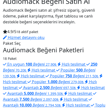
Audiomack Beğeni Satın Al
Audiomack Beğeni satın al: şifresiz sipariş, güvenli
ödeme, paket karşılaştırma, fiyat tablosu ve canlı
destekle beğeni seçeneklerini inceleyin.
4.9/5
18 aktif paket
Hizmet detayını oku
Paket Seç
Audiomack Beğeni Paketleri
18 Paket
En uygun
100
Beğeni
Hızlı teslimat
250
27,90₺
Beğeni
Hızlı teslimat
Popüler
500
Beğeni
70,20₺
Hızlı teslimat
Popüler
750
Beğeni
139,50₺
211,50₺
Hızlı teslimat
Popüler
1.000
Beğeni
Hızlı
279,00₺
teslimat
Avantajlı
2.500
Beğeni
Hızlı teslimat
697,50₺
Avantajlı
5.000
Beğeni
Hızlı teslimat
1.399,50₺
Avantajlı
7.500
Beğeni
Hızlı teslimat
2.097,00₺
Avantajlı
10.000
Beğeni
Hızlı teslimat
Toplu
2.794,50₺