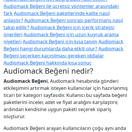
Audiomack Beğeni ile ücretsiz yöntemler arasındaki
fark
Audiomack Beğeni paketlerinde kalite nasıl
anlaşılır?
Audiomack Beğeni sonrası performans nasıl
takip edilir?
Audiomack Beğeni için içerik stratejisi
önerileri
Audiomack Beğeni için uzun kuyruk arama
niyetleri
Audiomack Beğeni için kısa tanım
Audiomack
Beğeni hangi durumlarda daha etkili olur?
Audiomack
Beğeni seçerken kaçınılması gereken iddialar
Audiomack Beğeni hakkında kısa sonuç
Audiomack Beğeni nedir?
Audiomack Beğeni
, Audiomack hesabında gönderi
etkileşimini artırmak isteyen kullanıcılar için hazırlanmış
ticari bir kategori sayfasıdır. Kullanıcı bu sayfada beğeni
paketlerini inceler, adet ve fiyat aralığını karşılaştırır,
ardından kendisine uygun paketi seçerek sipariş
oluşturur.
Audiomack Beğeni arayan kullanıcıların çoğu aynı anda