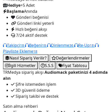
Hediye
+5 Adet
Başlama
Anında
Gönderi beğenisi
Gönderi linki yeterli
Hızlı beğeni akışı
7/24 aktif destek
Takipçi
Beğeni
Dinlenme
Re-Up
18
18
36
18
Playliste Ekleme
18
Nasıl Sipariş Verilir?
Değerlendirmeler
İlgili Hizmetler
S.S.S
Fiyat Tablosu
TRMedya sipariş akışı
Audiomack paketinizi 4 adımda
alın
Şifre istemeden işlem
3D güvenli ödeme
Sipariş takibi ve destek
Satın alma rehberi