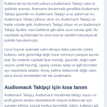
Kullanıcılar bu hizmeti yalnızca Audiomack Takipçi satın al
şeklinde aramaz. Aramanın devamında genellikle Audiomack
Takipçi güvenilir mi, Audiomack Takipçi ucuz paket var mı,
Audiomack Takipçi şifresiz alınır mı, Audiomack Takipçi ne
kadar sürede gelir, Audiomack Takipçi düşer mi ve Audiomack
Takipçi fiyatları nasıl belirlenir gibi daha uzun sorular gelir. Bu
sayfadaki açıklamalar bu uzun kuyruk niyetleri karşılayacak
şekilde hazırlanmıştır.
Uzun kuyruk aramalar satın almaya daha yakındır çünkü
kullanıcı artık genel bilgi değil, karar vermeye yarayan ayrıntı
arar. Bu nedenle sayfada fiyat mantığı, güvenlik, doğru adet
seçimi, profil hazırlığı, sipariş sonrası takip ve ilgili hizmetler
ayrı başlıklarla anlatılır. Amaç kelime doldurmak değil, satın
alma öncesi tereddütleri tek tek azaltmaktır.
Audiomack Takipçi için kısa tanım
Audiomack Takipçi, Audiomack hesabında takipçi sayısı ve
profil güveni tarafını desteklemek isteyen kullanıcılar için
sunulan şifresiz sosyal medya hizmetidir. İşlem, kullanıcı adı