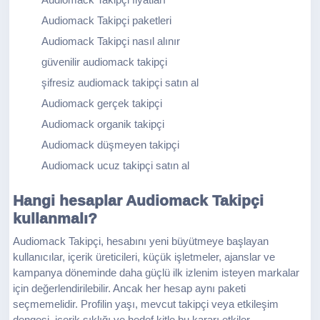
Audiomack Takipçi fiyatları
Audiomack Takipçi paketleri
Audiomack Takipçi nasıl alınır
güvenilir audiomack takipçi
şifresiz audiomack takipçi satın al
Audiomack gerçek takipçi
Audiomack organik takipçi
Audiomack düşmeyen takipçi
Audiomack ucuz takipçi satın al
Hangi hesaplar Audiomack Takipçi
kullanmalı?
Audiomack Takipçi, hesabını yeni büyütmeye başlayan
kullanıcılar, içerik üreticileri, küçük işletmeler, ajanslar ve
kampanya döneminde daha güçlü ilk izlenim isteyen markalar
için değerlendirilebilir. Ancak her hesap aynı paketi
seçmemelidir. Profilin yaşı, mevcut takipçi veya etkileşim