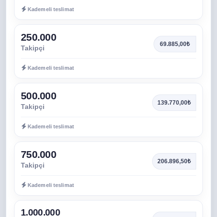
Kademeli teslimat
250.000
69.885,00₺
Takipçi
Kademeli teslimat
500.000
139.770,00₺
Takipçi
Kademeli teslimat
750.000
206.896,50₺
Takipçi
Kademeli teslimat
1.000.000