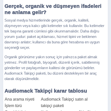
Gerçek, organik ve düşmeyen ifadeleri
ne anlama gelir?
Sosyal medya hizmetlerinde gerçek, organik, kaliteli,
düşmeyen veya kalıcı gibi kelimeler sık kullanılır. Bu kelimeler
tek başına garanti cümlesi gibi okunmamalıdır. Daha doğru
yorum şudur: paket açıklaması, hizmet tipini ve beklenen
davranışı anlatır; kullanıcı da buna göre hesabına en uygun
seçeneği seçer.
Organik görünüme yakın sonuç için yalnızca paket almak
yetmez. Profil fotoğrafı, biyografi, düzenli içerik, sabitlenmiş
gönderiler ve paylaşımların kalitesi de görünümü belirler.
Audiomack Takipçi paketi, bu düzeni destekleyen bir araç
olarak düşünülmelidir.
Audiomack Takipçi karar tablosu
Ana arama niyeti
Audiomack Takipçi satın al
İşlem türü
takipçi paketi