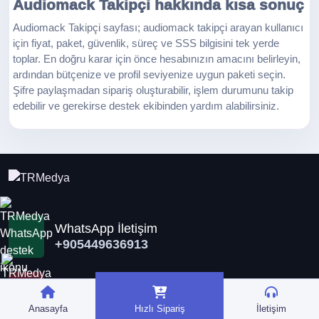
Audiomack Takipçi hakkında kısa sonuç
Audiomack Takipçi sayfası; audiomack takipçi arayan kullanıcı
için fiyat, paket, güvenlik, süreç ve SSS bilgisini tek yerde
toplar. En doğru karar için önce hesabınızın amacını belirleyin,
ardından bütçenize ve profil seviyenize uygun paketi seçin.
Şifre paylaşmadan sipariş oluşturabilir, işlem durumunu takip
edebilir ve gerekirse destek ekibinden yardım alabilirsiniz.
WhatsApp İletişim
+905449636913
Mail Destek
destek@trmedya.co
Anasayfa
Hızlı Sipariş
İletişim