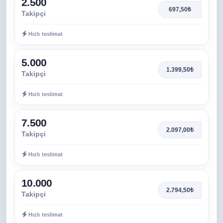
2.500
697,50₺
Takipçi
Hızlı teslimat
5.000
1.399,50₺
Takipçi
Hızlı teslimat
7.500
2.097,00₺
Takipçi
Hızlı teslimat
10.000
2.794,50₺
Takipçi
Hızlı teslimat