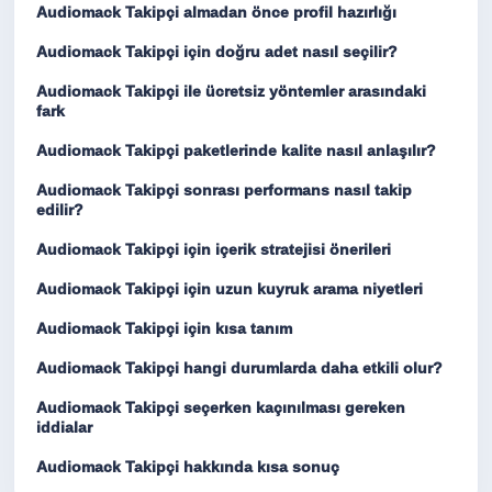
Audiomack Takipçi almadan önce profil hazırlığı
Audiomack Takipçi için doğru adet nasıl seçilir?
Audiomack Takipçi ile ücretsiz yöntemler arasındaki
fark
Audiomack Takipçi paketlerinde kalite nasıl anlaşılır?
Audiomack Takipçi sonrası performans nasıl takip
edilir?
Audiomack Takipçi için içerik stratejisi önerileri
Audiomack Takipçi için uzun kuyruk arama niyetleri
Audiomack Takipçi için kısa tanım
Audiomack Takipçi hangi durumlarda daha etkili olur?
Audiomack Takipçi seçerken kaçınılması gereken
iddialar
Audiomack Takipçi hakkında kısa sonuç