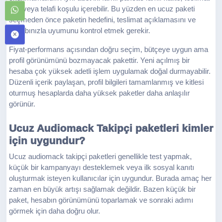
hızı veya telafi koşulu içerebilir. Bu yüzden en ucuz paketi
seçmeden önce paketin hedefini, teslimat açıklamasını ve
hesabınızla uyumunu kontrol etmek gerekir.
Fiyat-performans açısından doğru seçim, bütçeye uygun ama
profil görünümünü bozmayacak pakettir. Yeni açılmış bir
hesaba çok yüksek adetli işlem uygulamak doğal durmayabilir.
Düzenli içerik paylaşan, profil bilgileri tamamlanmış ve kitlesi
oturmuş hesaplarda daha yüksek paketler daha anlaşılır
görünür.
Ucuz Audiomack Takipçi paketleri kimler
için uygundur?
Ucuz audiomack takipçi paketleri genellikle test yapmak,
küçük bir kampanyayı desteklemek veya ilk sosyal kanıtı
oluşturmak isteyen kullanıcılar için uygundur. Burada amaç her
zaman en büyük artışı sağlamak değildir. Bazen küçük bir
paket, hesabın görünümünü toparlamak ve sonraki adımı
görmek için daha doğru olur.