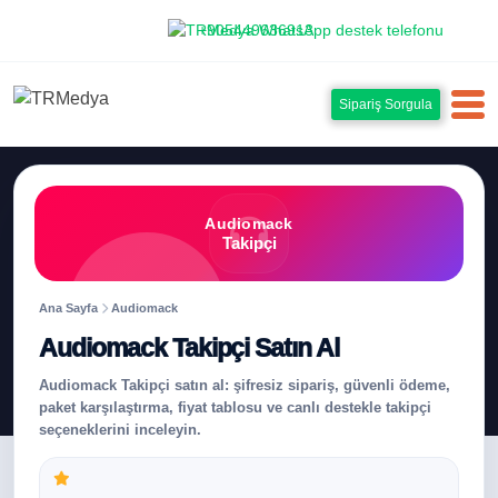
+905449636913
Sipariş Sorgula
Audiomack
Takipçi
Ana Sayfa
Audiomack
Audiomack Takipçi Satın Al
Audiomack Takipçi satın al: şifresiz sipariş, güvenli ödeme,
paket karşılaştırma, fiyat tablosu ve canlı destekle takipçi
seçeneklerini inceleyin.