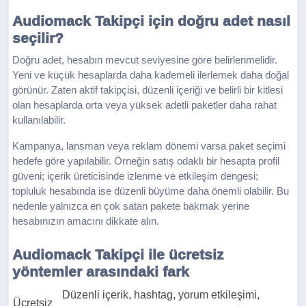
Audiomack Takipçi için doğru adet nasıl
seçilir?
Doğru adet, hesabın mevcut seviyesine göre belirlenmelidir.
Yeni ve küçük hesaplarda daha kademeli ilerlemek daha doğal
görünür. Zaten aktif takipçisi, düzenli içeriği ve belirli bir kitlesi
olan hesaplarda orta veya yüksek adetli paketler daha rahat
kullanılabilir.
Kampanya, lansman veya reklam dönemi varsa paket seçimi
hedefe göre yapılabilir. Örneğin satış odaklı bir hesapta profil
güveni; içerik üreticisinde izlenme ve etkileşim dengesi;
topluluk hesabında ise düzenli büyüme daha önemli olabilir. Bu
nedenle yalnızca en çok satan pakete bakmak yerine
hesabınızın amacını dikkate alın.
Audiomack Takipçi ile ücretsiz
yöntemler arasındaki fark
Düzenli içerik, hashtag, yorum etkileşimi,
Ücretsiz