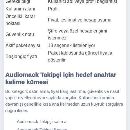
Gerekli bilgi
Kullanıcı adı veya profil bağlantısı
Kullanım alanı
Profil
Öncelikli karar
Fiyat, teslimat ve hesap uyumu
noktası
Şifre veya özel hesap erişimi
Güvenlik notu
istenmez
Aktif paket sayısı
18 seçenek listeleniyor
Paket tablosunda güncel fiyatla
Başlangıç fiyatı
gösterilir
Audiomack Takipçi için hedef anahtar
kelime kümesi
Bu kategori; satın alma, fiyat karşılaştırma, güvenlik ve nasıl
yapılır niyetlerini aynı sayfada karşılar. Kullanıcının arama
davranışı genellikle kısa ana kelimeden uzun kuyruk sorgulara
doğru ilerler.
Audiomack Takipçi satın al