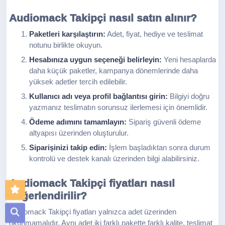
Audiomack Takipçi nasıl satın alınır?
Paketleri karşılaştırın:
Adet, fiyat, hediye ve teslimat
notunu birlikte okuyun.
Hesabınıza uygun seçeneği belirleyin:
Yeni hesaplarda
daha küçük paketler, kampanya dönemlerinde daha
yüksek adetler tercih edilebilir.
Kullanıcı adı veya profil bağlantısı girin:
Bilgiyi doğru
yazmanız teslimatın sorunsuz ilerlemesi için önemlidir.
Ödeme adımını tamamlayın:
Sipariş güvenli ödeme
altyapısı üzerinden oluşturulur.
Siparişinizi takip edin:
İşlem başladıktan sonra durum
kontrolü ve destek kanalı üzerinden bilgi alabilirsiniz.
Audiomack Takipçi fiyatları nasıl
değerlendirilir?
Audiomack Takipçi fiyatları yalnızca adet üzerinden
okunmamalıdır. Aynı adet iki farklı pakette farklı kalite, teslimat