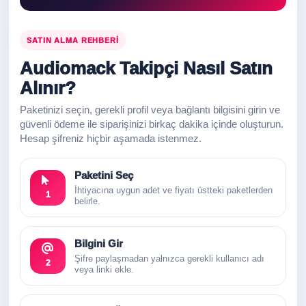
SATIN ALMA REHBERI
Audiomack Takipçi Nasıl Satın
Alınır?
Paketinizi seçin, gerekli profil veya bağlantı bilgisini girin ve
güvenli ödeme ile siparişinizi birkaç dakika içinde oluşturun.
Hesap şifreniz hiçbir aşamada istenmez.
Paketini Seç
İhtiyacına uygun adet ve fiyatı üstteki paketlerden
1
belirle.
Bilgini Gir
Şifre paylaşmadan yalnızca gerekli kullanıcı adı
2
veya linki ekle.