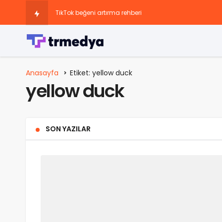
TikTok beğeni artırma rehberi
Snapchat Doğrulama Kodu Eski Numarama Gidiyor
Sosyal Medya Hesaplarını Büyüten Paketler
Anasayfa
Etiket: yellow duck
yellow duck
Instagram 13 Yaş Sorunu: Nedir, Neden Var ve Nasıl Çöz
Instagram’da Keşfete Düşme Taktikleri Nedir?
SON YAZILAR
Instagram Story Görüntülenme Yükseltme Önerileri Nele