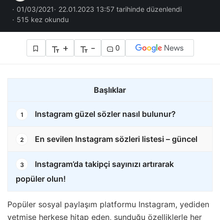
01/03/2021
22.01.2023 13:57 tarihinde düzenlendi
515 kez okundu
+
-
0
Başlıklar
Instagram güzel sözler nasıl bulunur?
1
En sevilen Instagram sözleri listesi – güncel
2
Instagram’da takipçi sayınızı artırarak
3
popüler olun!
Popüler sosyal paylaşım platformu Instagram, yediden
yetmişe herkese hitap eden, sunduğu özelliklerle her