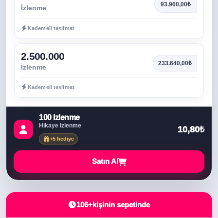
93.960,00₺
İzlenme
Kademeli teslimat
2.500.000
233.640,00₺
İzlenme
Kademeli teslimat
100 İzlenme
Hikaye İzlenme
10,80₺
+5 hediye
Satın Al
106+
kişinin sepetinde