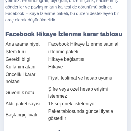
yetmez. Profil fotoğrafı, biyografi, düzenli içerik, sabitlenmiş
gönderiler ve paylaşımların kalitesi de görünümü belirler.
Facebook Hikaye İzlenme paketi, bu düzeni destekleyen bir
araç olarak düşünülmelidir.
Facebook Hikaye İzlenme karar tablosu
Ana arama niyeti
Facebook Hikaye İzlenme satın al
İşlem türü
izlenme paketi
Gerekli bilgi
Hikaye bağlantısı
Kullanım alanı
Hikaye
Öncelikli karar
Fiyat, teslimat ve hesap uyumu
noktası
Şifre veya özel hesap erişimi
Güvenlik notu
istenmez
Aktif paket sayısı
18 seçenek listeleniyor
Paket tablosunda güncel fiyatla
Başlangıç fiyatı
gösterilir