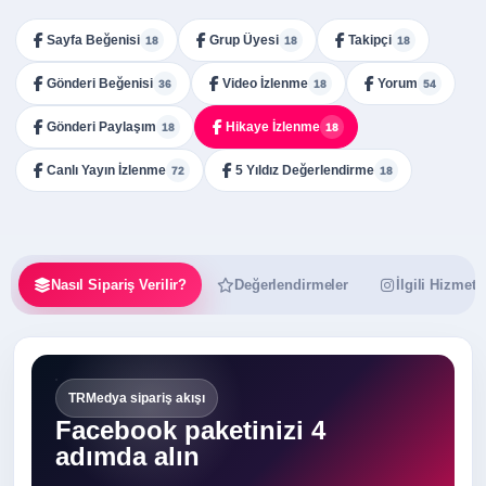
Sayfa Beğenisi
Grup Üyesi
Takipçi
18
18
18
Gönderi Beğenisi
Video İzlenme
Yorum
36
18
54
Gönderi Paylaşım
Hikaye İzlenme
18
18
Canlı Yayın İzlenme
5 Yıldız Değerlendirme
72
18
Nasıl Sipariş Verilir?
Değerlendirmeler
İlgili Hizmetl
TRMedya sipariş akışı
Facebook paketinizi 4
adımda alın