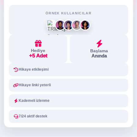
ÖRNEK KULLANICILAR
Hediye
Başlama
+5 Adet
Anında
Hikaye etkileşimi
Hikaye linki yeterli
Kademeli izlenme
7/24 aktif destek