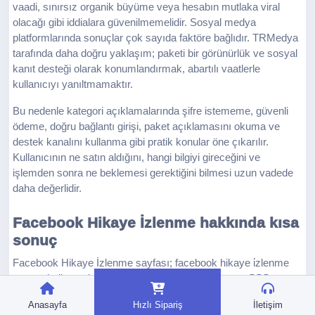
vaadi, sınırsız organik büyüme veya hesabın mutlaka viral
olacağı gibi iddialara güvenilmemelidir. Sosyal medya
platformlarında sonuçlar çok sayıda faktöre bağlıdır. TRMedya
tarafında daha doğru yaklaşım; paketi bir görünürlük ve sosyal
kanıt desteği olarak konumlandırmak, abartılı vaatlerle
kullanıcıyı yanıltmamaktır.
Bu nedenle kategori açıklamalarında şifre istememe, güvenli
ödeme, doğru bağlantı girişi, paket açıklamasını okuma ve
destek kanalını kullanma gibi pratik konular öne çıkarılır.
Kullanıcının ne satın aldığını, hangi bilgiyi gireceğini ve
işlemden sonra ne beklemesi gerektiğini bilmesi uzun vadede
daha değerlidir.
Facebook Hikaye İzlenme hakkında kısa
sonuç
Facebook Hikaye İzlenme sayfası; facebook hikaye i̇zlenme
arayan kullanıcı için fiyat, paket, güvenlik, süreç ve SSS
bilgisini tek yerde toplar. En doğru karar için önce hesabınızın
Anasayfa
Hızlı Sipariş
İletişim
amacını belirleyin, ardından bütçenize ve profil seviyenize