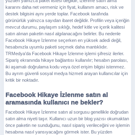
yüzden yalnızca paket listesi değildir; izlenme satın alma
kararını daha net vermeniz için fiyat, kullanım amacı, risk ve
destek bilgisini aynı yerde toplar. Facebook tarafında
görünürlük yalnızca sayıdan ibaret değildir. Profilin veya içeriğin
mevcut durumu, paylaşım sıklığı, hedef kitle ve içerik kalitesi
satın alınan paketin nasıl algılanacağını belirler. Bu nedenle
Facebook Hikaye İzlenme seçerken en yüksek adedi değil,
hesabınızla uyumlu paketi seçmek daha mantıklıdır.
TRMedya’da Facebook Hikaye İzlenme işlemi şifresiz ilerler.
Sipariş ekranında hikaye bağlantısı kullanılır; hesabın parolası,
iki aşamalı doğrulama kodu veya özel erişim bilgisi istenmez.
Bu ayrım güvenli sosyal medya hizmeti arayan kullanıcılar için
kritik bir noktadır.
Facebook Hikaye İzlenme satın al
aramasında kullanıcı ne bekler?
Facebook Hikaye İzlenme satın al sorgusu genellikle doğrudan
satın alma niyeti taşır. Kullanıcı uzun bir blog yazısı okumaktan
önce paketin ne sunduğunu, nasıl sipariş verileceğini ve işlemin
hesabına nasıl yansıyacağını görmek ister. Bu yüzden