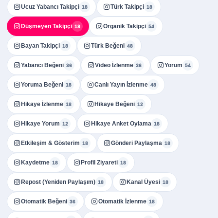
Ucuz Yabancı Takipçi
Türk Takipçi
18
18
Düşmeyen Takipçi
Organik Takipçi
18
54
Bayan Takipçi
Türk Beğeni
18
48
Yabancı Beğeni
Video İzlenme
Yorum
36
36
54
Yoruma Beğeni
Canlı Yayın İzlenme
18
48
Hikaye İzlenme
Hikaye Beğeni
18
12
Hikaye Yorum
Hikaye Anket Oylama
12
18
Etkileşim & Gösterim
Gönderi Paylaşma
18
18
Kaydetme
Profil Ziyareti
18
18
Repost (Yeniden Paylaşım)
Kanal Üyesi
18
18
Otomatik Beğeni
Otomatik İzlenme
36
18