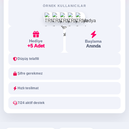
ÖRNEK KULLANICILAR
Hediye
Başlama
+5 Adet
Anında
Düşüş telafili
Şifre gerekmez
Hızlı teslimat
7/24 aktif destek