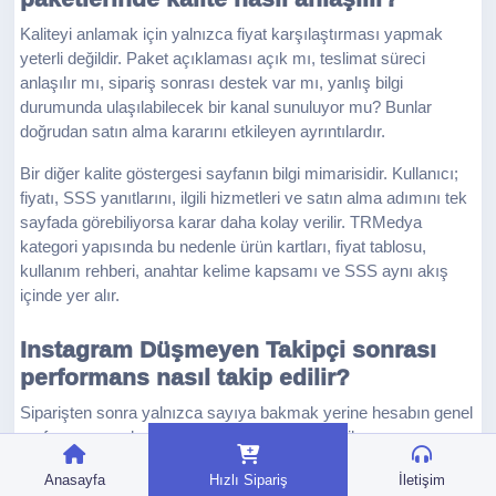
Kaliteyi anlamak için yalnızca fiyat karşılaştırması yapmak
yeterli değildir. Paket açıklaması açık mı, teslimat süreci
anlaşılır mı, sipariş sonrası destek var mı, yanlış bilgi
durumunda ulaşılabilecek bir kanal sunuluyor mu? Bunlar
doğrudan satın alma kararını etkileyen ayrıntılardır.
Bir diğer kalite göstergesi sayfanın bilgi mimarisidir. Kullanıcı;
fiyatı, SSS yanıtlarını, ilgili hizmetleri ve satın alma adımını tek
sayfada görebiliyorsa karar daha kolay verilir. TRMedya
kategori yapısında bu nedenle ürün kartları, fiyat tablosu,
kullanım rehberi, anahtar kelime kapsamı ve SSS aynı akış
içinde yer alır.
Instagram Düşmeyen Takipçi sonrası
performans nasıl takip edilir?
Siparişten sonra yalnızca sayıya bakmak yerine hesabın genel
performansını da izleyin. Profil ziyaretleri, içerik
görüntülenmeleri, yorum oranı, kaydetme davranışı veya
Anasayfa
Hızlı Sipariş
İletişim
takipçi dönüşümü gibi sinyaller paketin etkisini daha doğru