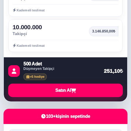
Kademeli teslimat
10.000.000
3.146.850,00₺
Takipçi
Kademeli teslimat
500 Adet
Düşmeyen Takipçi
251,10₺
+5 hediye
Satın Al
103+
kişinin sepetinde