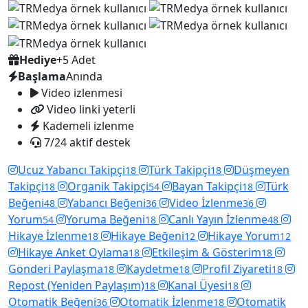
Hediye
+5 Adet
Başlama
Anında
Video izlenmesi
Video linki yeterli
Kademeli izlenme
7/24 aktif destek
Ucuz Yabancı Takipçi
Türk Takipçi
Düşmeyen
18
18
Takipçi
Organik Takipçi
Bayan Takipçi
Türk
18
54
18
Beğeni
Yabancı Beğeni
Video İzlenme
48
36
36
Yorum
Yoruma Beğeni
Canlı Yayın İzlenme
54
18
48
Hikaye İzlenme
Hikaye Beğeni
Hikaye Yorum
18
12
12
Hikaye Anket Oylama
Etkileşim & Gösterim
18
18
Gönderi Paylaşma
Kaydetme
Profil Ziyareti
18
18
18
Repost (Yeniden Paylaşım)
Kanal Üyesi
18
18
Otomatik Beğeni
Otomatik İzlenme
Otomatik
36
18