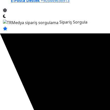
E-Posta Destek
+905449636913
Sipariş Sorgula