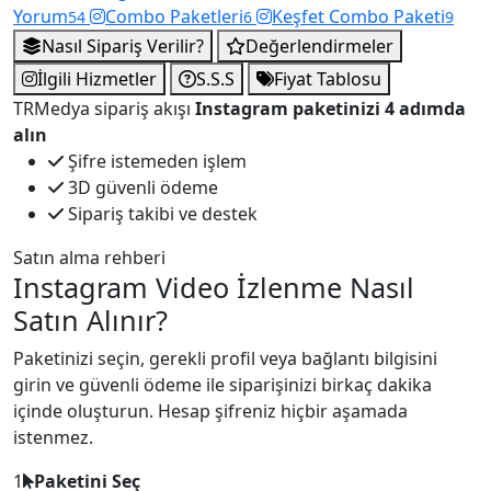
Yorum
Combo Paketleri
Keşfet Combo Paketi
54
6
9
Nasıl Sipariş Verilir?
Değerlendirmeler
İlgili Hizmetler
S.S.S
Fiyat Tablosu
TRMedya sipariş akışı
Instagram paketinizi 4 adımda
alın
Şifre istemeden işlem
3D güvenli ödeme
Sipariş takibi ve destek
Satın alma rehberi
Instagram Video İzlenme Nasıl
Satın Alınır?
Paketinizi seçin, gerekli profil veya bağlantı bilgisini
girin ve güvenli ödeme ile siparişinizi birkaç dakika
içinde oluşturun. Hesap şifreniz hiçbir aşamada
istenmez.
1
Paketini Seç