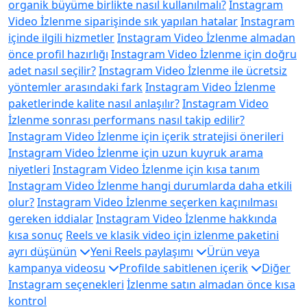
organik büyüme birlikte nasıl kullanılmalı?
Instagram
Video İzlenme siparişinde sık yapılan hatalar
Instagram
içinde ilgili hizmetler
Instagram Video İzlenme almadan
önce profil hazırlığı
Instagram Video İzlenme için doğru
adet nasıl seçilir?
Instagram Video İzlenme ile ücretsiz
yöntemler arasındaki fark
Instagram Video İzlenme
paketlerinde kalite nasıl anlaşılır?
Instagram Video
İzlenme sonrası performans nasıl takip edilir?
Instagram Video İzlenme için içerik stratejisi önerileri
Instagram Video İzlenme için uzun kuyruk arama
niyetleri
Instagram Video İzlenme için kısa tanım
Instagram Video İzlenme hangi durumlarda daha etkili
olur?
Instagram Video İzlenme seçerken kaçınılması
gereken iddialar
Instagram Video İzlenme hakkında
kısa sonuç
Reels ve klasik video için izlenme paketini
ayrı düşünün
Yeni Reels paylaşımı
Ürün veya
kampanya videosu
Profilde sabitlenen içerik
Diğer
Instagram seçenekleri
İzlenme satın almadan önce kısa
kontrol