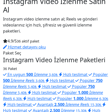
Instagram Video İzlenme Satın
Al
Instagram video izlenme satın al; Reels ve gönderi
videolarınız için hızlı, şifresiz ve güvenli izlenme
paketleri.
4.9/5
36 aktif paket
Hizmet detayını oku
Paket Seç
Instagram Video İzlenme Paketleri
36 Paket
En uygun
500
İzlenme
Hızlı teslimat
Popüler
3,60₺
500
İzlenme Reels
Hızlı teslimat
Popüler
750
3,60₺
İzlenme Reels
Hızlı teslimat
Popüler
750
5,40₺
İzlenme
Hızlı teslimat
Popüler
1.000
İzlenme
5,40₺
Reels
Hızlı teslimat
Popüler
1.000
İzlenme
6,30₺
6,30₺
Hızlı teslimat
Avantajlı
2.500
İzlenme Reels
15,30₺
Hızlı teslimat
Avantajlı
2.500
İzlenme
Hızlı
15,30₺