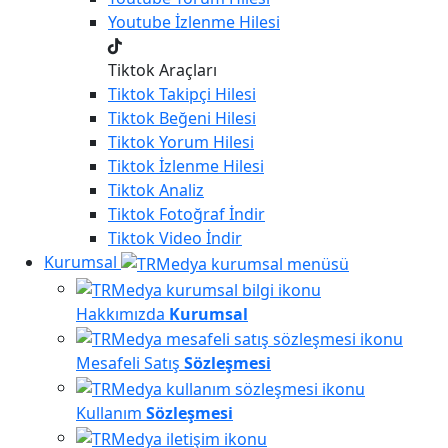
Youtube
İzlenme Hilesi
Tiktok Araçları
Tiktok
Takipçi Hilesi
Tiktok
Beğeni Hilesi
Tiktok
Yorum Hilesi
Tiktok
İzlenme Hilesi
Tiktok
Analiz
Tiktok
Fotoğraf İndir
Tiktok
Video İndir
Kurumsal
Hakkımızda
Kurumsal
Mesafeli Satış
Sözleşmesi
Kullanım
Sözleşmesi