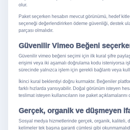
olur.
Paket seçerken hesabın mevcut görünümü, hedef kitlesi 
seçeneği değerlendirirken ödeme güvenliği, destek ulaşı
parçası olmalıdır.
Güvenilir Vimeo Beğeni seçerken
Güvenilir vimeo beğeni seçimi için ilk kural şifre payl
erişimi veya iki aşamalı doğrulama kodu isteniyorsa 
sürecinde yalnızca işlem için gerekli bağlantı veya kullan
İkinci kural beklentiyi doğru kurmaktır. Beğeniler plat
farklı hızlarda yansıyabilir. Doğal görünüm isteyen hesa
teslimat isteyen kullanıcıların ise paket açıklamalarını
Gerçek, organik ve düşmeyen ifa
Sosyal medya hizmetlerinde gerçek, organik, kaliteli, d
kelimeler tek başına garanti cümlesi gibi okunmamalıd