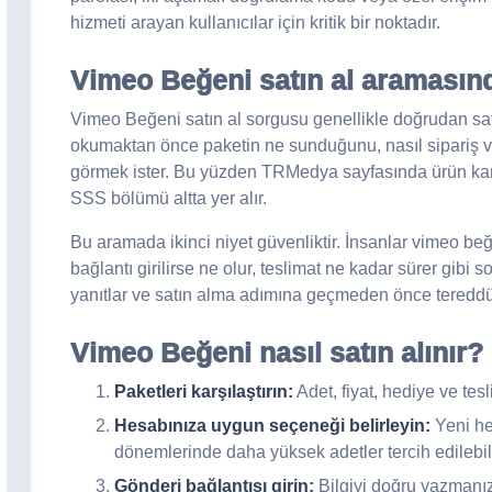
hizmeti arayan kullanıcılar için kritik bir noktadır.
Vimeo Beğeni satın al aramasınd
Vimeo Beğeni satın al sorgusu genellikle doğrudan satın
okumaktan önce paketin ne sunduğunu, nasıl sipariş ve
görmek ister. Bu yüzden TRMedya sayfasında ürün kartl
SSS bölümü altta yer alır.
Bu aramada ikinci niyet güvenliktir. İnsanlar vimeo beğe
bağlantı girilirse ne olur, teslimat ne kadar sürer gibi so
yanıtlar ve satın alma adımına geçmeden önce tereddütl
Vimeo Beğeni nasıl satın alınır?
Paketleri karşılaştırın:
Adet, fiyat, hediye ve tes
Hesabınıza uygun seçeneği belirleyin:
Yeni he
dönemlerinde daha yüksek adetler tercih edilebili
Gönderi bağlantısı girin:
Bilgiyi doğru yazmanız 