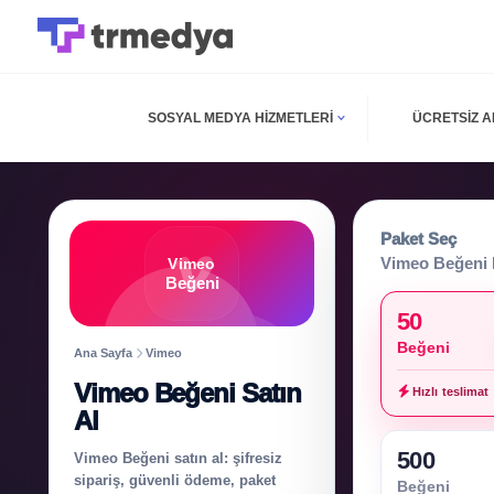
SOSYAL MEDYA HIZMETLERI
ÜCRETSIZ 
Paket Seç
Vimeo Beğeni 
Vimeo
Beğeni
50
Beğeni
Ana Sayfa
Vimeo
Vimeo Beğeni Satın
Hızlı teslimat
Al
500
Vimeo Beğeni satın al: şifresiz
sipariş, güvenli ödeme, paket
Beğeni