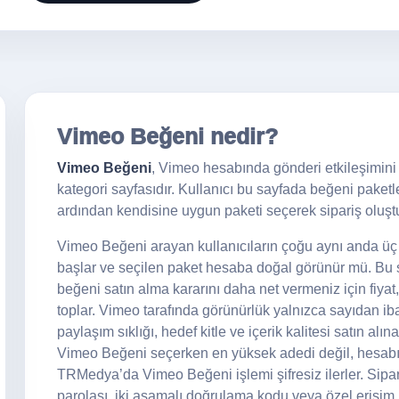
Vimeo Beğeni nedir?
Vimeo Beğeni
, Vimeo hesabında gönderi etkileşimini ar
kategori sayfasıdır. Kullanıcı bu sayfada beğeni paketlerin
ardından kendisine uygun paketi seçerek sipariş oluştu
Vimeo Beğeni arayan kullanıcıların çoğu aynı anda üç ş
başlar ve seçilen paket hesaba doğal görünür mü. Bu sa
beğeni satın alma kararını daha net vermeniz için fiyat,
toplar. Vimeo tarafında görünürlük yalnızca sayıdan iba
paylaşım sıklığı, hedef kitle ve içerik kalitesi satın alı
Vimeo Beğeni seçerken en yüksek adedi değil, hesabın
TRMedya’da Vimeo Beğeni işlemi şifresiz ilerler. Sipari
parolası, iki aşamalı doğrulama kodu veya özel erişim