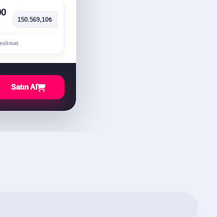
00
150.569,10₺
eslimat
Satın Al