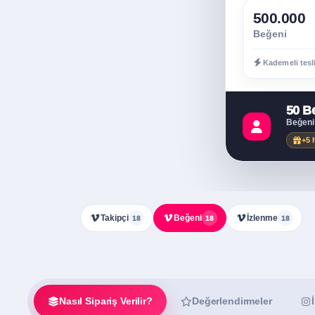
500.000
Beğeni
Kademeli tesl
50 B
Beğeni
+5 
Takipçi
Beğeni
İzlenme
18
18
18
Nasıl Sipariş Verilir?
Değerlendirmeler