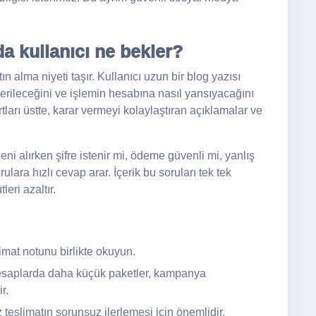
a kullanıcı ne bekler?
 alma niyeti taşır. Kullanıcı uzun bir blog yazısı
rileceğini ve işlemin hesabına nasıl yansıyacağını
arı üstte, karar vermeyi kolaylaştıran açıklamalar ve
ni alırken şifre istenir mi, ödeme güvenli mi, yanlış
rulara hızlı cevap arar. İçerik bu soruları tek tek
eri azaltır.
limat notunu birlikte okuyun.
saplarda daha küçük paketler, kampanya
r.
teslimatın sorunsuz ilerlemesi için önemlidir.