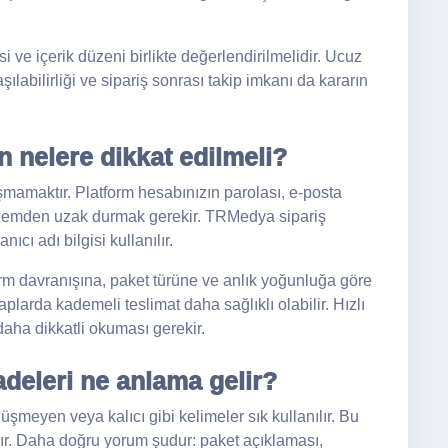
ve içerik düzeni birlikte değerlendirilmelidir. Ucuz
labilirliği ve sipariş sonrası takip imkanı da kararın
 nelere dikkat edilmeli?
aşmamaktır. Platform hesabınızın parolası, e-posta
işlemden uzak durmak gerekir. TRMedya sipariş
ıcı adı bilgisi kullanılır.
form davranışına, paket türüne ve anlık yoğunluğa göre
plarda kademeli teslimat daha sağlıklı olabilir. Hızlı
 daha dikkatli okuması gerekir.
deleri ne anlama gelir?
üşmeyen veya kalıcı gibi kelimeler sık kullanılır. Bu
ır. Daha doğru yorum şudur: paket açıklaması,