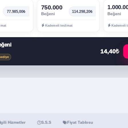
750.000
1.000.0
77.985,00₺
114.298,20₺
Beğeni
Beğeni
imat
Kademeli teslimat
Kademeli t
eğeni
14,40₺
hediye
İlgili Hizmetler
S.S.S
Fiyat Tablosu