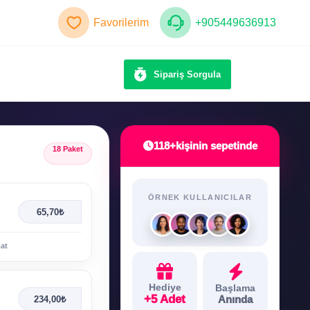
Favorilerim
+905449636913
Sipariş Sorgula
118+
kişinin sepetinde
18 Paket
ÖRNEK KULLANICILAR
65,70₺
mat
Hediye
Başlama
+5 Adet
Anında
234,00₺