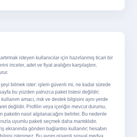
tırmak isteyen kullanıcılar için hazırlanmış ticari bir
i inceler, adet ve fiyat aralığını karşılaştırır,
rur.
eyi bilmek ister: işlem güvenli mi, ne kadar sürede
yfa bu yüzden yalnızca paket listesi değildir;
 kullanım amacı, risk ve destek bilgisini aynı yerde
ret değildir. Profilin veya içeriğin mevcut durumu,
nan paketin nasıl algılanacağını belirler. Bu nedenle
ızla uyumlu paketi seçmek daha mantıklıdır.
ş ekranında gönderi bağlantısı kullanılır; hesabın
 bilgisi istenmez. Bu ayrım güvenli sosyal medya