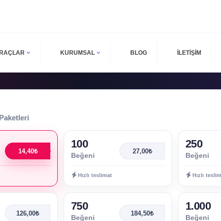
ARAÇLAR
KURUMSAL
BLOG
İLETİŞİM
Paketleri
100
250
14,40₺
27,00₺
Beğeni
Beğeni
Hızlı teslimat
Hızlı tesli
750
1.000
126,00₺
184,50₺
Beğeni
Beğeni