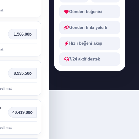
mat
Gönderi beğenisi
Gönderi linki yeterli
1.566,00₺
Hızlı beğeni akışı
mat
7/24 aktif destek
8.995,50₺
eslimat
0
40.419,00₺
eslimat