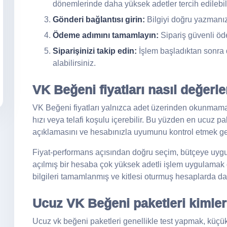
dönemlerinde daha yüksek adetler tercih edilebili
Gönderi bağlantısı girin:
Bilgiyi doğru yazmanız 
Ödeme adımını tamamlayın:
Sipariş güvenli öde
Siparişinizi takip edin:
İşlem başladıktan sonra 
alabilirsiniz.
VK Beğeni fiyatları nasıl değerlen
VK Beğeni fiyatları yalnızca adet üzerinden okunmamalıdır
hızı veya telafi koşulu içerebilir. Bu yüzden en ucuz p
açıklamasını ve hesabınızla uyumunu kontrol etmek ge
Fiyat-performans açısından doğru seçim, bütçeye uyg
açılmış bir hesaba çok yüksek adetli işlem uygulamak d
bilgileri tamamlanmış ve kitlesi oturmuş hesaplarda da
Ucuz VK Beğeni paketleri kimler
Ucuz vk beğeni paketleri genellikle test yapmak, küçü