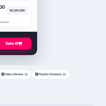
00
58.284,00₺
eslimat
Satın Al
Video İzlenme
Playlist Oynatma
18
18