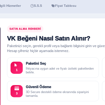
İlgili Hizmetler
S.S.S
Fiyat Tablosu
SATIN ALMA REHBERI
VK Beğeni Nasıl Satın Alınır?
Paketinizi seçin, gerekli profil veya bağlantı bilgisini girin ve güv
Hesap şifreniz hiçbir aşamada istenmez.
Paketini Seç
İhtiyacına uygun adet ve fiyatı üstteki paketlerden
1
belirle.
Güvenli Ödeme
3D Secure destekli ödeme ekranında siparişini
3
tamamla.