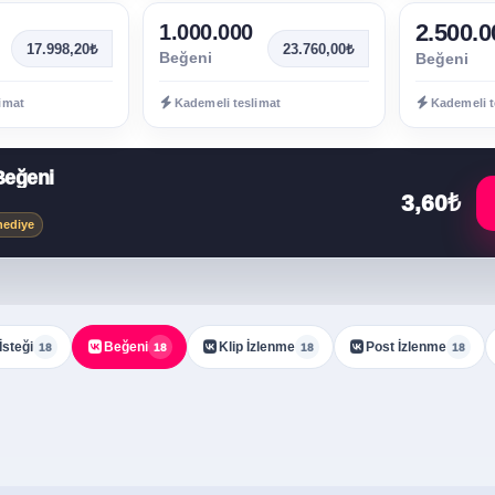
2.500.0
1.000.000
17.998,20₺
23.760,00₺
Beğeni
Beğeni
imat
Kademeli teslimat
Kademeli t
Beğeni
3,60₺
hediye
İsteği
Beğeni
Klip İzlenme
Post İzlenme
18
18
18
18