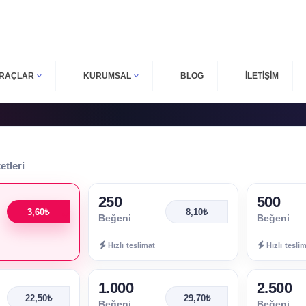
ARAÇLAR
KURUMSAL
BLOG
İLETİŞİM
tleri
250
500
3,60₺
8,10₺
Beğeni
Beğeni
Hızlı teslimat
Hızlı tesli
1.000
2.500
22,50₺
29,70₺
Beğeni
Beğeni