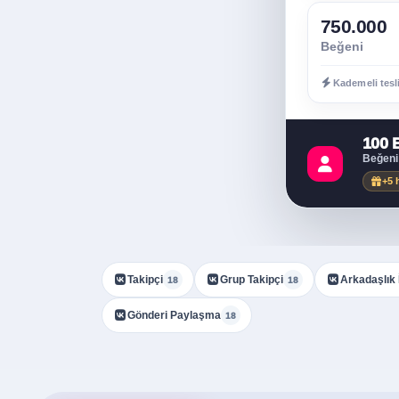
750.000
Beğeni
Kademeli tesl
100 
Beğeni
+5 
Takipçi
Grup Takipçi
Arkadaşlık 
18
18
Gönderi Paylaşma
18