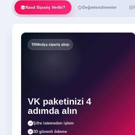
Nasıl Sipariş Verilir?
Değerlendirmeler
TRMedya sipariş akışı
VK paketinizi 4
adımda alın
Şifre istemeden işlem
3D güvenli ödeme