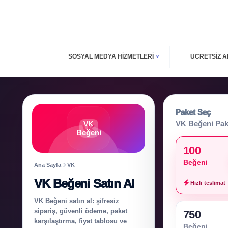
SOSYAL MEDYA HIZMETLERI
ÜCRETSIZ 
Paket Seç
VK Beğeni Pake
VK
Beğeni
100
Beğeni
Ana Sayfa
VK
VK Beğeni Satın Al
Hızlı teslimat
VK Beğeni satın al: şifresiz
sipariş, güvenli ödeme, paket
750
karşılaştırma, fiyat tablosu ve
Beğeni