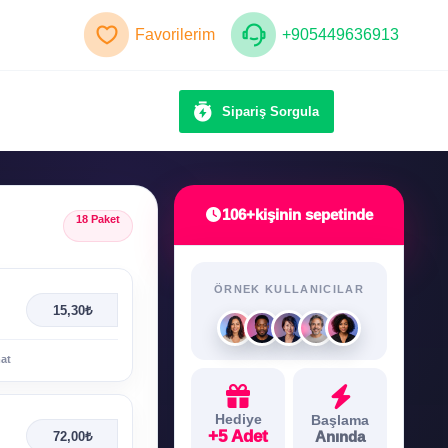
Favorilerim
+905449636913
Sipariş Sorgula
106+
kişinin sepetinde
18 Paket
ÖRNEK KULLANICILAR
15,30₺
mat
Hediye
Başlama
+5 Adet
Anında
72,00₺