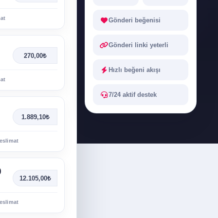
mat
Gönderi beğenisi
Gönderi linki yeterli
270,00₺
Hızlı beğeni akışı
mat
7/24 aktif destek
1.889,10₺
eslimat
0
12.105,00₺
eslimat