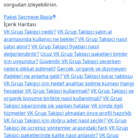
sorgudan izleyebilirsin.
Paket Seçmeye Başla
İçerik Haritası
VK Grup Takipçi nedir?
VK Grup Takipçi satın al
aramasında kullanıcı ne bekler?
VK Grup Takipçi nasıl
satın alınır?
VK Grup Takipçi fiyatları nasıl
değerlendirilir?
Ucuz VK Grup Takipçi paketleri kimler
için uygundur?
Güvenilir VK Grup Takipçi seçerken
nelere dikkat edilmeli?
Gerçek, organik ve düşmeyen
ifadeleri ne anlama gelir?
VK Grup Takipçi karar tablosu
VK Grup Takipçi için hedef anahtar kelime kümesi
Hangi
hesaplar VK Grup Takipçi kullanmalı?
VK Grup Takipçi ve
organik büyüme birlikte nasıl kullanılmalı?
VK Grup
Takipçi siparişinde sık yapılan hatalar
VK içinde ilgili
hizmetler
VK Grup Takipçi almadan önce profil hazırlığı
VK Grup Takipçi için doğru adet nasıl seçilir?
VK Grup
Takipçi ile ücretsiz yöntemler arasındaki fark
VK Grup
Takipçi paketlerinde kalite nasıl anlaşılır?
VK Grup