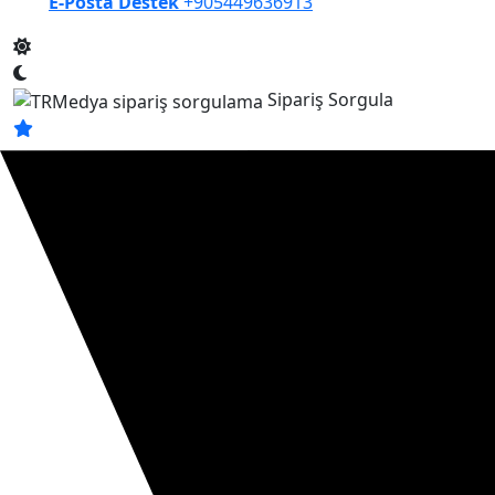
E-Posta Destek
+905449636913
Sipariş Sorgula