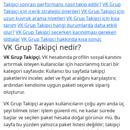
Takipçi sonrası performans nasıl takip edilir?
VK Grup
Takipçi için içerik stratejisi önerileri
VK Grup Takipçi için
uzun kuyruk arama niyetleri
VK Grup Takipçi için kısa
tanım
VK Grup Takipçi hangi durumlarda daha etkili
olur?
VK Grup Takipçi seçerken kaçınılması gereken
iddialar
VK Grup Takipçi hakkında kısa sonuç
VK Grup Takipçi nedir?
VK Grup Takipçi
, VK hesabında profilin sosyal kanıtını
artırmak isteyen kullanıcılar için hazırlanmış ticari bir
kategori sayfasıdır. Kullanıcı bu sayfada takipçi
paketlerini inceler, adet ve fiyat aralığını karşılaştırır,
ardından kendisine uygun paketi seçerek sipariş
oluşturur.
VK Grup Takipçi arayan kullanıcıların çoğu aynı anda üç
şeyi bilmek ister: işlem güvenli mi, ne kadar sürede
başlar ve seçilen paket hesaba doğal görünür mü. Bu
sayfa bu yüzden yalnızca paket listesi değildir; takipçi