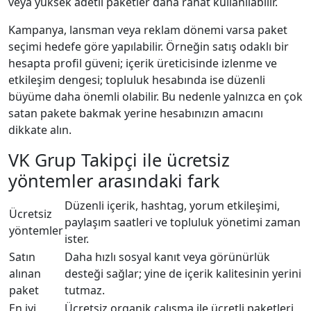
veya yüksek adetli paketler daha rahat kullanılabilir.
Kampanya, lansman veya reklam dönemi varsa paket
seçimi hedefe göre yapılabilir. Örneğin satış odaklı bir
hesapta profil güveni; içerik üreticisinde izlenme ve
etkileşim dengesi; topluluk hesabında ise düzenli
büyüme daha önemli olabilir. Bu nedenle yalnızca en çok
satan pakete bakmak yerine hesabınızın amacını
dikkate alın.
VK Grup Takipçi ile ücretsiz
yöntemler arasındaki fark
Düzenli içerik, hashtag, yorum etkileşimi,
Ücretsiz
paylaşım saatleri ve topluluk yönetimi zaman
yöntemler
ister.
Satın
Daha hızlı sosyal kanıt veya görünürlük
alınan
desteği sağlar; yine de içerik kalitesinin yerini
paket
tutmaz.
En iyi
Ücretsiz organik çalışma ile ücretli paketleri