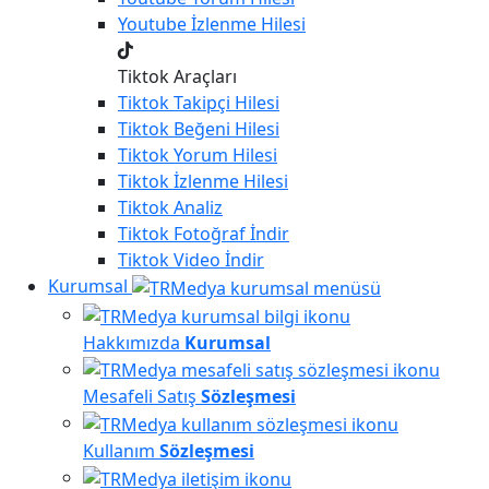
Youtube
İzlenme Hilesi
Tiktok Araçları
Tiktok
Takipçi Hilesi
Tiktok
Beğeni Hilesi
Tiktok
Yorum Hilesi
Tiktok
İzlenme Hilesi
Tiktok
Analiz
Tiktok
Fotoğraf İndir
Tiktok
Video İndir
Kurumsal
Hakkımızda
Kurumsal
Mesafeli Satış
Sözleşmesi
Kullanım
Sözleşmesi