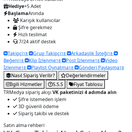
Hediye
+5 Adet
Başlama
Anında
Karışık kullanıcılar
Şifre gerekmez
Hızlı teslimat
7/24 aktif destek
Takipçi
Grup Takipçi
Arkadaşlık İsteği
18
18
18
Beğeni
Klip İzlenme
Post İzlenme
Video
18
18
18
İzlenme
Playlist Oynatma
Gönderi Paylaşma
18
18
18
Nasıl Sipariş Verilir?
Değerlendirmeler
İlgili Hizmetler
S.S.S
Fiyat Tablosu
TRMedya sipariş akışı
VK paketinizi 4 adımda alın
Şifre istemeden işlem
3D güvenli ödeme
Sipariş takibi ve destek
Satın alma rehberi