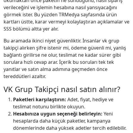
okumaktan önce paketin ne sunduğunu, nasıl sipariş
verileceğini ve işlemin hesabına nasıl yansıyacağını
görmek ister. Bu yüzden TRMedya sayfasında ürün
kartları üstte, karar vermeyi kolaylaştıran açıklamalar ve
SSS bölümü altta yer alır.
Bu aramada ikinci niyet güvenliktir. İnsanlar vk grup
takipçi alırken şifre istenir mi, ödeme güvenli mi, yanlış
bağlantı girilirse ne olur, teslimat ne kadar sürer gibi
sorulara hızlı cevap arar. İçerik bu soruları tek tek
yanıtlar ve satın alma adımına geçmeden önce
tereddütleri azaltır.
VK Grup Takipçi nasıl satın alınır?
Paketleri karşılaştırın:
Adet, fiyat, hediye ve
teslimat notunu birlikte okuyun.
Hesabınıza uygun seçeneği belirleyin:
Yeni
hesaplarda daha küçük paketler, kampanya
dönemlerinde daha yüksek adetler tercih edilebilir.