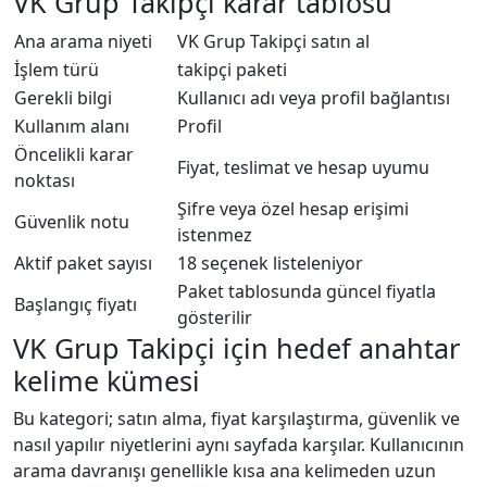
VK Grup Takipçi karar tablosu
Ana arama niyeti
VK Grup Takipçi satın al
İşlem türü
takipçi paketi
Gerekli bilgi
Kullanıcı adı veya profil bağlantısı
Kullanım alanı
Profil
Öncelikli karar
Fiyat, teslimat ve hesap uyumu
noktası
Şifre veya özel hesap erişimi
Güvenlik notu
istenmez
Aktif paket sayısı
18 seçenek listeleniyor
Paket tablosunda güncel fiyatla
Başlangıç fiyatı
gösterilir
VK Grup Takipçi için hedef anahtar
kelime kümesi
Bu kategori; satın alma, fiyat karşılaştırma, güvenlik ve
nasıl yapılır niyetlerini aynı sayfada karşılar. Kullanıcının
arama davranışı genellikle kısa ana kelimeden uzun