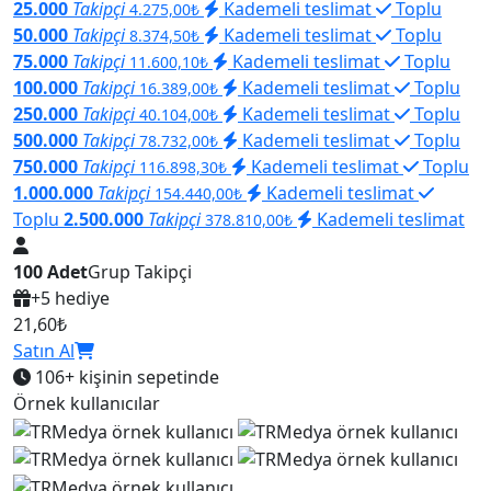
25.000
Takipçi
Kademeli teslimat
Toplu
4.275,00₺
50.000
Takipçi
Kademeli teslimat
Toplu
8.374,50₺
75.000
Takipçi
Kademeli teslimat
Toplu
11.600,10₺
100.000
Takipçi
Kademeli teslimat
Toplu
16.389,00₺
250.000
Takipçi
Kademeli teslimat
Toplu
40.104,00₺
500.000
Takipçi
Kademeli teslimat
Toplu
78.732,00₺
750.000
Takipçi
Kademeli teslimat
Toplu
116.898,30₺
1.000.000
Takipçi
Kademeli teslimat
154.440,00₺
Toplu
2.500.000
Takipçi
Kademeli teslimat
378.810,00₺
100 Adet
Grup Takipçi
+5 hediye
21,60₺
Satın Al
106+
kişinin sepetinde
Örnek kullanıcılar