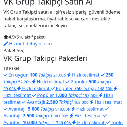
VK Grup Takipçi Satın Al
VK Grup Takipçi satın al: şifresiz sipariş, güvenli ödeme,
paket karşılaştırma, fiyat tablosu ve canlı destekle
takipçi seçeneklerini inceleyin.
4.9/5
18 aktif paket
Hizmet detayını oku
Paket Seç
VK Grup Takipçi Paketleri
18 Paket
En uygun
100
Takipçi
Hızlı teslimat
250
21,60₺
Takipçi
Hızlı teslimat
Popüler
500
Takipçi
52,20₺
Hızlı teslimat
Popüler
750
Takipçi
99,00₺
148,50₺
Hızlı teslimat
Popüler
1.000
Takipçi
Hızlı
193,50₺
teslimat
Avantajlı
2.500
Takipçi
Hızlı teslimat
468,00₺
Avantajlı
5.000
Takipçi
Hızlı teslimat
918,00₺
Avantajlı
7.500
Takipçi
Hızlı teslimat
1.341,00₺
Avantajlı
10.000
Takipçi
Hızlı teslimat
Toplu
1.746,00₺