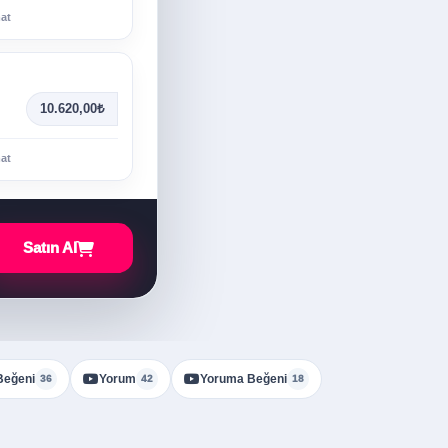
mat
10.620,00₺
mat
Satın Al
Beğeni
Yorum
Yoruma Beğeni
36
42
18