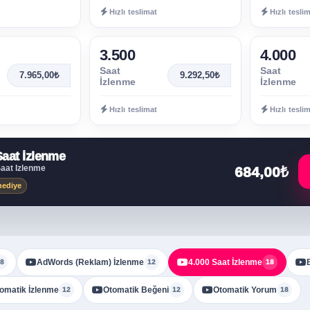
Hızlı teslimat
Hızlı tesli
3.500
4.000
Saat
Saat
7.965,00₺
9.292,50₺
İzlenme
İzlenme
Hızlı teslimat
Hızlı tesli
Saat İzlenme
Saat İzlenme
684,00₺
hediye
AdWords (Reklam) İzlenme
4.000 Saat İzlenme
8
12
18
omatik İzlenme
Otomatik Beğeni
Otomatik Yorum
12
12
18