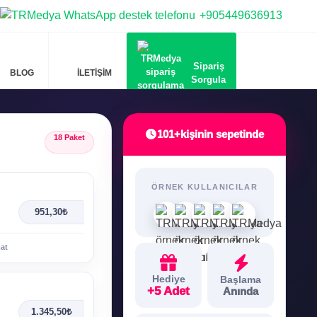
+905449636913
Sipariş
BLOG
İLETİŞİM
Sorgula
101+
kişinin sepetinde
18 Paket
ÖRNEK KULLANICILAR
951,30₺
mat
Hediye
Başlama
+5 Adet
Anında
1.345,50₺