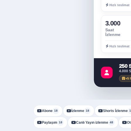
Hızlı teslimat
3.000
Saat
İzlenme
Hızlı teslimat
250 
4.000 
+5 
Abone
İzlenme
Shorts İzlenme
18
18
1
Paylaşım
Canlı Yayın izlenme
Ot
18
48