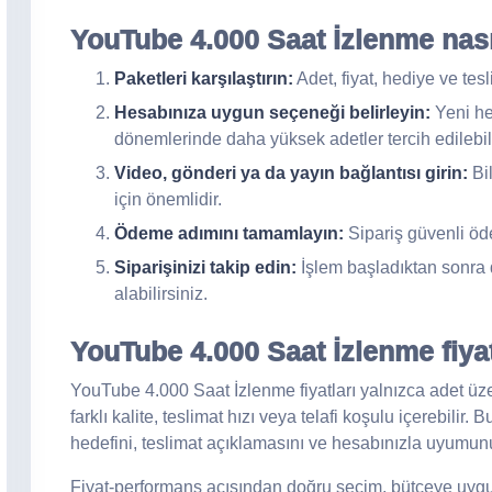
YouTube 4.000 Saat İzlenme nasıl
Paketleri karşılaştırın:
Adet, fiyat, hediye ve tes
Hesabınıza uygun seçeneği belirleyin:
Yeni he
dönemlerinde daha yüksek adetler tercih edilebili
Video, gönderi ya da yayın bağlantısı girin:
Bil
için önemlidir.
Ödeme adımını tamamlayın:
Sipariş güvenli öde
Siparişinizi takip edin:
İşlem başladıktan sonra 
alabilirsiniz.
YouTube 4.000 Saat İzlenme fiyatl
YouTube 4.000 Saat İzlenme fiyatları yalnızca adet üze
farklı kalite, teslimat hızı veya telafi koşulu içerebil
hedefini, teslimat açıklamasını ve hesabınızla uyumunu
Fiyat-performans açısından doğru seçim, bütçeye uyg