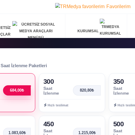
Favorilerim
ETSIZ
KURUMSAL
AÇLAR
Saat İzlenme Paketleri
300
350
Saat
Saat
684,00₺
820,80₺
İzlenme
İzlenme
Hızlı teslimat
Hızlı tesli
450
500
Saat
Saat
1.083,60₺
1.215,00₺