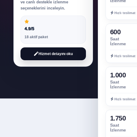
İzlenme
ve canlı destekle izlenme
seçeneklerini inceleyin.
Hızlı teslimat
4.9/5
600
18 aktif paket
Saat
İzlenme
Hizmet detayını oku
Hızlı teslimat
1.000
Saat
İzlenme
Hızlı teslimat
1.750
Saat
İzlenme