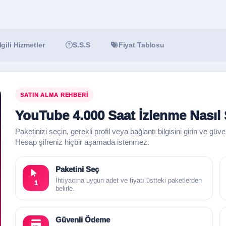
İlgili Hizmetler
S.S.S
Fiyat Tablosu
SATIN ALMA REHBERI
YouTube 4.000 Saat İzlenme Nasıl S
Paketinizi seçin, gerekli profil veya bağlantı bilgisini girin ve güv
Hesap şifreniz hiçbir aşamada istenmez.
Paketini Seç
İhtiyacına uygun adet ve fiyatı üstteki paketlerden
1
belirle.
Güvenli Ödeme