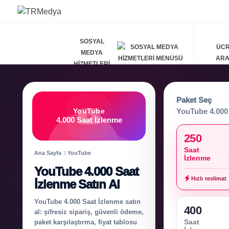
SOSYAL
ÜCR
MEDYA
AR
HIZMETLERI
Paket Seç
YouTube 4.000 
YouTube
4.000 Saat İzlenme
250
Saat
Ana Sayfa
YouTube
İzlenme
YouTube 4.000 Saat
Hızlı teslimat
İzlenme Satın Al
YouTube 4.000 Saat İzlenme satın
400
al: şifresiz sipariş, güvenli ödeme,
Saat
paket karşılaştırma, fiyat tablosu