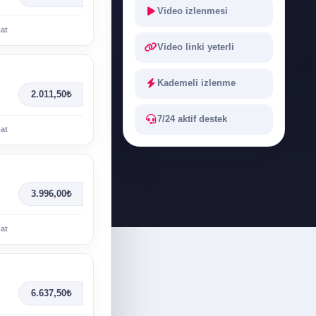
Video izlenmesi
mat
Video linki yeterli
Kademeli izlenme
2.011,50₺
7/24 aktif destek
mat
3.996,00₺
mat
6.637,50₺