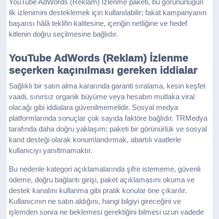
YouTube AdWords (Reklam) İzlenme paketi, bu görünürlüğün
ilk izlenimini desteklemek için kullanılabilir; fakat kampanyanın
başarısı hâlâ teklifin kalitesine, içeriğin netliğine ve hedef
kitlenin doğru seçilmesine bağlıdır.
YouTube AdWords (Reklam) İzlenme
seçerken kaçınılması gereken iddialar
Sağlıklı bir satın alma kararında garanti sıralama, kesin keşfet
vaadi, sınırsız organik büyüme veya hesabın mutlaka viral
olacağı gibi iddialara güvenilmemelidir. Sosyal medya
platformlarında sonuçlar çok sayıda faktöre bağlıdır. TRMedya
tarafında daha doğru yaklaşım; paketi bir görünürlük ve sosyal
kanıt desteği olarak konumlandırmak, abartılı vaatlerle
kullanıcıyı yanıltmamaktır.
Bu nedenle kategori açıklamalarında şifre istememe, güvenli
ödeme, doğru bağlantı girişi, paket açıklamasını okuma ve
destek kanalını kullanma gibi pratik konular öne çıkarılır.
Kullanıcının ne satın aldığını, hangi bilgiyi gireceğini ve
işlemden sonra ne beklemesi gerektiğini bilmesi uzun vadede