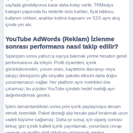
sayfada görebiliyorsa karar daha kolay verilir. TRMedya
kategori yapısında bu nedenle ürün kartları, fiyat tablosu,
kullanım rehberi, anahtar kelime kapsamı ve SSS aynı akış
içinde yer alır.
YouTube AdWords (Reklam) İzlenme
sonrası performans nasıl takip edilir?
Siparişten sonra yalnızca sayıya bakmak yerine hesabın genel
performansını da izleyin. Profil ziyaretleri, içerik
görüntülenmeleri, yorum oranı, kaydetme davranışı veya
takipçi dönüşümü gibi sinyaller paketin etkisini daha doğru
yorumlamanızı sağlar. Her platform aynı metrikleri öne
çıkarmaz; bu yüzden YouTube içindeki hedef metriği ayrı
değerlendirmek gerekir.
İşlem tamamlandıktan sonra yeni içerik paylaşmaya devam
etmek önemlidir. Paket desteği alıp hesabı pasif bırakmak uzun
vadeli büyüme sağlamaz. Daha iyi sonuç için sipariş sonrası
birkaç gün içinde kaliteli içerik yayınlamak, yorumlara cevap
vermek ve profilin aktif olduğunu göstermek gerekir.