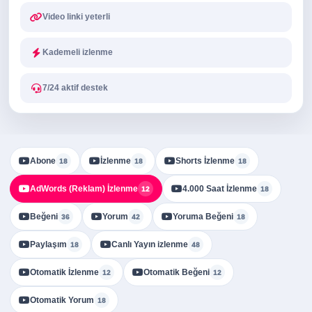
Video linki yeterli
Kademeli izlenme
7/24 aktif destek
Abone
İzlenme
Shorts İzlenme
18
18
18
AdWords (Reklam) İzlenme
4.000 Saat İzlenme
12
18
Beğeni
Yorum
Yoruma Beğeni
36
42
18
Paylaşım
Canlı Yayın izlenme
18
48
Otomatik İzlenme
Otomatik Beğeni
12
12
Otomatik Yorum
18