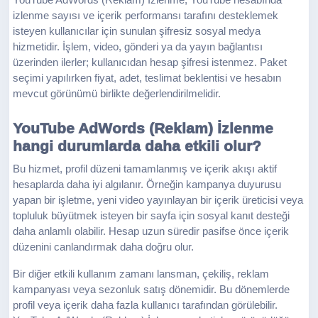
YouTube AdWords (Reklam) İzlenme, YouTube hesabında
izlenme sayısı ve içerik performansı tarafını desteklemek
isteyen kullanıcılar için sunulan şifresiz sosyal medya
hizmetidir. İşlem, video, gönderi ya da yayın bağlantısı
üzerinden ilerler; kullanıcıdan hesap şifresi istenmez. Paket
seçimi yapılırken fiyat, adet, teslimat beklentisi ve hesabın
mevcut görünümü birlikte değerlendirilmelidir.
YouTube AdWords (Reklam) İzlenme
hangi durumlarda daha etkili olur?
Bu hizmet, profil düzeni tamamlanmış ve içerik akışı aktif
hesaplarda daha iyi algılanır. Örneğin kampanya duyurusu
yapan bir işletme, yeni video yayınlayan bir içerik üreticisi veya
topluluk büyütmek isteyen bir sayfa için sosyal kanıt desteği
daha anlamlı olabilir. Hesap uzun süredir pasifse önce içerik
düzenini canlandırmak daha doğru olur.
Bir diğer etkili kullanım zamanı lansman, çekiliş, reklam
kampanyası veya sezonluk satış dönemidir. Bu dönemlerde
profil veya içerik daha fazla kullanıcı tarafından görülebilir.