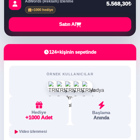
AdWords (Reklam) İzlenme
5.568,30₺
+1000 hediye
Satın Al
124+
kişinin sepetinde
ÖRNEK KULLANICILAR
Hediye
Başlama
+1000 Adet
Anında
Video izlenmesi