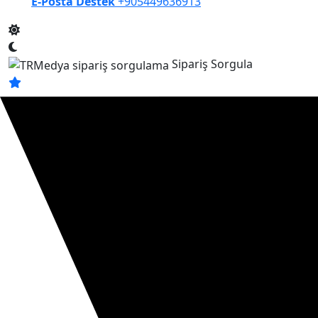
E-Posta Destek
+905449636913
Sipariş Sorgula