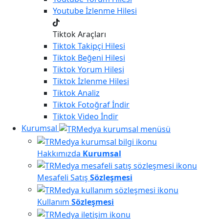
Youtube
İzlenme Hilesi
Tiktok Araçları
Tiktok
Takipçi Hilesi
Tiktok
Beğeni Hilesi
Tiktok
Yorum Hilesi
Tiktok
İzlenme Hilesi
Tiktok
Analiz
Tiktok
Fotoğraf İndir
Tiktok
Video İndir
Kurumsal
Hakkımızda
Kurumsal
Mesafeli Satış
Sözleşmesi
Kullanım
Sözleşmesi