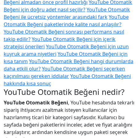
Beğeni almadan önce profil hazırlığı
YouTube Otomatik
Beğeni için doğru adet nasıl seçilir?
YouTube Otomatik
Beğeni ile ücretsiz yöntemler arasındaki fark
YouTube
Otomatik Beğeni paketlerinde kalite nasıl anlaşılır?
YouTube Otomatik Beğeni sonrası performans nasıl
takip edilir?
YouTube Otomatik Beğeni için içerik
stratejisi önerileri
YouTube Otomatik Beğeni için uzun
kuyruk arama niyetleri
YouTube Otomatik Beğeni için
kısa tanım
YouTube Otomatik Beğeni hangi durumlarda
daha etkili olur?
YouTube Otomatik Beğeni seçerken
kaçınılması gereken iddialar
YouTube Otomatik Beğeni
hakkında kısa sonuç
YouTube Otomatik Beğeni nedir?
YouTube Otomatik Beğeni
, YouTube hesabında tekrarlı
sipariş ihtiyacını azaltmak isteyen kullanıcılar için
hazırlanmış ticari bir kategori sayfasıdır. Kullanıcı bu
sayfada beğeni paketlerini inceler, adet ve fiyat aralığını
karşılaştırır, ardından kendisine uygun paketi seçerek