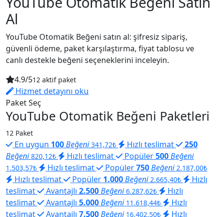
YouTube Otomatik Beğeni Satın
Al
YouTube Otomatik Beğeni satın al: şifresiz sipariş,
güvenli ödeme, paket karşılaştırma, fiyat tablosu ve
canlı destekle beğeni seçeneklerini inceleyin.
4.9/5
12 aktif paket
Hizmet detayını oku
Paket Seç
YouTube Otomatik Beğeni Paketleri
12 Paket
En uygun
100
Beğeni
Hızlı teslimat
250
341,72₺
Beğeni
Hızlı teslimat
Popüler
500
Beğeni
820,12₺
Hızlı teslimat
Popüler
750
Beğeni
1.503,57₺
2.187,00₺
Hızlı teslimat
Popüler
1.000
Beğeni
Hızlı
2.665,40₺
teslimat
Avantajlı
2.500
Beğeni
Hızlı
6.287,62₺
teslimat
Avantajlı
5.000
Beğeni
Hızlı
11.618,44₺
teslimat
Avantajlı
7.500
Beğeni
Hızlı
16.402,50₺