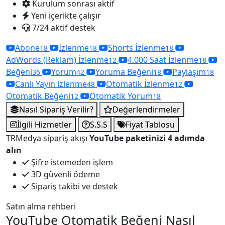
Kurulum sonrası aktif
Yeni içerikte çalışır
7/24 aktif destek
Abone
İzlenme
Shorts İzlenme
18
18
18
AdWords (Reklam) İzlenme
4.000 Saat İzlenme
12
18
Beğeni
Yorum
Yoruma Beğeni
Paylaşım
36
42
18
18
Canlı Yayın izlenme
Otomatik İzlenme
48
12
Otomatik Beğeni
Otomatik Yorum
12
18
Nasıl Sipariş Verilir?
Değerlendirmeler
İlgili Hizmetler
S.S.S
Fiyat Tablosu
TRMedya sipariş akışı
YouTube paketinizi 4 adımda
alın
Şifre istemeden işlem
3D güvenli ödeme
Sipariş takibi ve destek
Satın alma rehberi
YouTube Otomatik Beğeni Nasıl