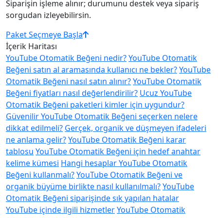
Siparişin işleme alınır; durumunu destek veya sipariş
sorgudan izleyebilirsin.
Paket Seçmeye Başla
İçerik Haritası
YouTube Otomatik Beğeni nedir?
YouTube Otomatik
Beğeni satın al aramasında kullanıcı ne bekler?
YouTube
Otomatik Beğeni nasıl satın alınır?
YouTube Otomatik
Beğeni fiyatları nasıl değerlendirilir?
Ucuz YouTube
Otomatik Beğeni paketleri kimler için uygundur?
Güvenilir YouTube Otomatik Beğeni seçerken nelere
dikkat edilmeli?
Gerçek, organik ve düşmeyen ifadeleri
ne anlama gelir?
YouTube Otomatik Beğeni karar
tablosu
YouTube Otomatik Beğeni için hedef anahtar
kelime kümesi
Hangi hesaplar YouTube Otomatik
Beğeni kullanmalı?
YouTube Otomatik Beğeni ve
organik büyüme birlikte nasıl kullanılmalı?
YouTube
Otomatik Beğeni siparişinde sık yapılan hatalar
YouTube içinde ilgili hizmetler
YouTube Otomatik