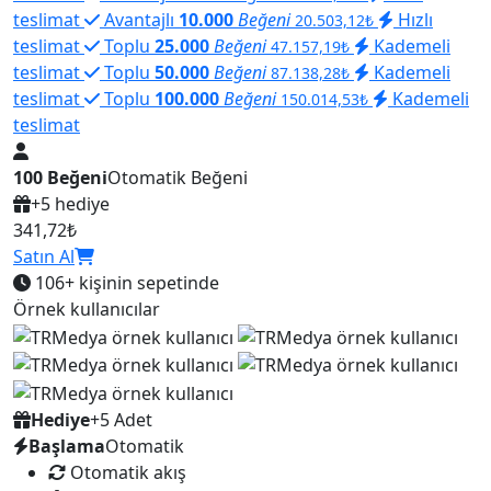
teslimat
Avantajlı
10.000
Beğeni
Hızlı
20.503,12₺
teslimat
Toplu
25.000
Beğeni
Kademeli
47.157,19₺
teslimat
Toplu
50.000
Beğeni
Kademeli
87.138,28₺
teslimat
Toplu
100.000
Beğeni
Kademeli
150.014,53₺
teslimat
100 Beğeni
Otomatik Beğeni
+5 hediye
341,72₺
Satın Al
106+
kişinin sepetinde
Örnek kullanıcılar
Hediye
+5 Adet
Başlama
Otomatik
Otomatik akış