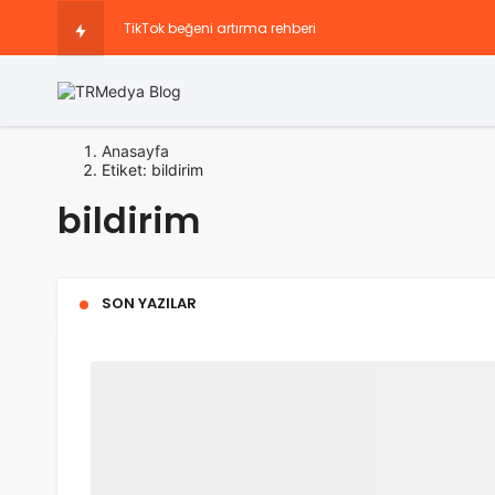
TikTok beğeni artırma rehberi
Snapchat Doğrulama Kodu Eski Numarama Gidiyor
Sosyal Medya Hesaplarını Büyüten Paketler
Anasayfa
Etiket: bildirim
Instagram 13 Yaş Sorunu: Nedir, Neden Var ve Nasıl Çöz
bildirim
Instagram’da Keşfete Düşme Taktikleri Nedir?
SON YAZILAR
Instagram Story Görüntülenme Yükseltme Önerileri Nele