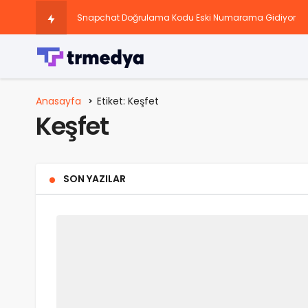
Snapchat Doğrulama Kodu Eski Numarama Gidiyor
Sosyal Medya Hesaplarını Büyüten Paketler
Instagram 13 Yaş Sorunu: Nedir, Neden Var ve Nasıl Çöz
Anasayfa
Etiket: Keşfet
Keşfet
Instagram’da Keşfete Düşme Taktikleri Nedir?
Instagram Story Görüntülenme Yükseltme Önerileri Nele
SON YAZILAR
TikTok beğeni artırma rehberi