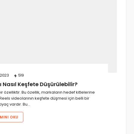
/2023
519
 Nasıl Keşfete Düşürülebilir?
r özelliktir. Bu özellik, markaların hedef kitlelerine
 Reels videolarının keşfete düşmesi için belli bir
htiyaç vardır. Bu…
MINI OKU