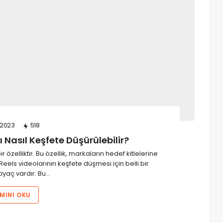
/2023
518
 Nasıl Keşfete Düşürülebilir?
r özelliktir. Bu özellik, markaların hedef kitlelerine
 Reels videolarının keşfete düşmesi için belli bir
htiyaç vardır. Bu…
MINI OKU