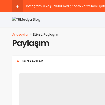
Instagram 13 Yaş Sorunu: Nedir, Neden Var ve Nasıl Çöz
Instagram’da Keşfete Düşme Taktikleri Nedir?
Instagram Story Görüntülenme Yükseltme Önerileri Nele
Anasayfa
Etiket: Paylaşım
Paylaşım
TikTok beğeni artırma rehberi
Snapchat Doğrulama Kodu Eski Numarama Gidiyor
SON YAZILAR
Sosyal Medya Hesaplarını Büyüten Paketler