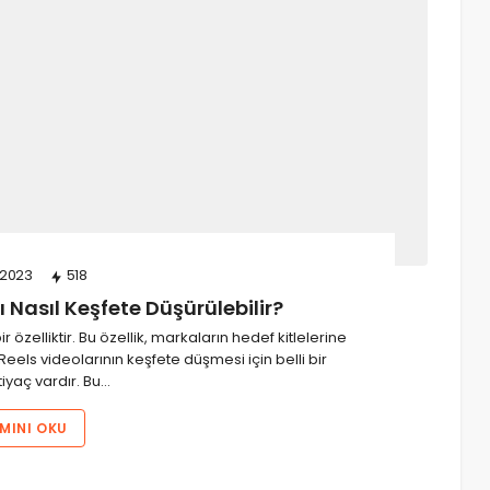
/2023
518
 Nasıl Keşfete Düşürülebilir?
r özelliktir. Bu özellik, markaların hedef kitlelerine
 Reels videolarının keşfete düşmesi için belli bir
htiyaç vardır. Bu…
MINI OKU