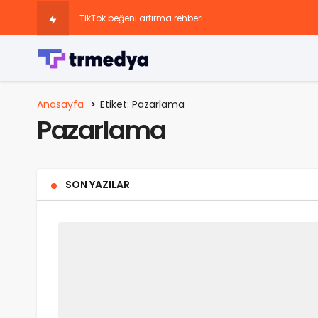
TikTok beğeni artırma rehberi
Snapchat Doğrulama Kodu Eski Numarama Gidiyor
Sosyal Medya Hesaplarını Büyüten Paketler
Anasayfa
Etiket: Pazarlama
Pazarlama
Instagram 13 Yaş Sorunu: Nedir, Neden Var ve Nasıl Çöz
Instagram’da Keşfete Düşme Taktikleri Nedir?
SON YAZILAR
Instagram Story Görüntülenme Yükseltme Önerileri Nele