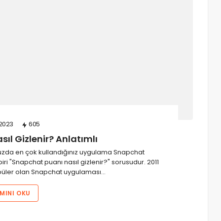
2023
605
ıl Gizlenir? Anlatımlı
nuzda en çok kullandığınız uygulama Snapchat
ri "Snapchat puanı nasıl gizlenir?" sorusudur. 2011
püler olan Snapchat uygulaması…
MINI OKU