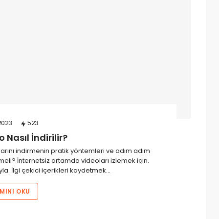
2023
523
 Nasıl İndirilir?
deolarını indirmenin pratik yöntemleri ve adım adım
meli? İnternetsiz ortamda videoları izlemek için.
. İlgi çekici içerikleri kaydetmek…
MINI OKU