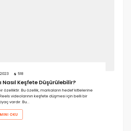
/2023
518
 Nasıl Keşfete Düşürülebilir?
r özelliktir. Bu özellik, markaların hedef kitlelerine
 Reels videolarının keşfete düşmesi için belli bir
htiyaç vardır. Bu…
MINI OKU