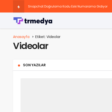
Snapchat Doğrulama Kodu Eski Numarama Gidiyor
Sosyal Medya Hesaplarını Büyüten Paketler
Instagram 13 Yaş Sorunu: Nedir, Neden Var ve Nasıl Çöz
Anasayfa
Etiket: Videolar
Videolar
Instagram’da Keşfete Düşme Taktikleri Nedir?
Instagram Story Görüntülenme Yükseltme Önerileri Nele
SON YAZILAR
TikTok beğeni artırma rehberi