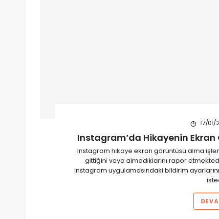
17/01/
Instagram’da Hikayenin Ekran G
Instagram hikaye ekran görüntüsü alma işlemi g
gittiğini veya almadıklarını rapor etmekted
Instagram uygulamasındaki bildirim ayarlarının 
iste
DEVA