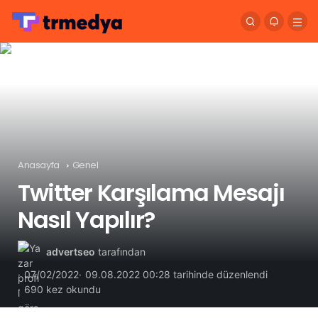
Anasayfa
Genel
Twitter Karşılama Mesajı
Nasıl Yapılır?
advertseo
tarafından
07/02/2022
09.08.2022 00:28 tarihinde düzenlendi
690 kez okundu