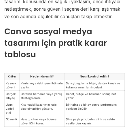
tasarımı konusunda en sağlıklı yaklaşım, önce ihtiyacı
netleştirmek, sonra güvenli seçenekleri karşılaştırmak
ve son adımda ölçülebilir sonuçları takip etmektir.
Canva sosyal medya
tasarımı için pratik karar
tablosu
Kriter
Neden önemli?
Nasıl kontrol edilir?
Kaynak
Yanlış veya riskli işlem ihtimalini
Satıcı/uygulama bilgisi, destek kanalı ve
güveni
azaltır.
kullanıcı yorumları incelenir.
Gerçek
Gereksiz harcama veya yanlış
Hedef, bütçe ve beklenen sonuç net
ihtiyaç
stratejiyi önler.
yazılır.
Uzun
Kısa vadeli kazanımın kalıcı
Bir hafta ve bir ay sonra performans
vadeli
olup olmadığını gösterir.
yeniden ölçülür.
etki
Güvenlik
Hesap, cihaz veya ödeme
Şifre paylaşımı, belirsiz link ve sahte
güvenliğini korur.
vaatlerden kaçınılır.