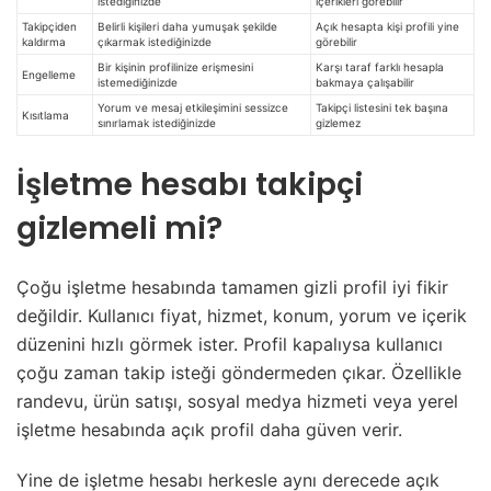
istediğinizde
içerikleri görebilir
Takipçiden
Belirli kişileri daha yumuşak şekilde
Açık hesapta kişi profili yine
kaldırma
çıkarmak istediğinizde
görebilir
Bir kişinin profilinize erişmesini
Karşı taraf farklı hesapla
Engelleme
istemediğinizde
bakmaya çalışabilir
Yorum ve mesaj etkileşimini sessizce
Takipçi listesini tek başına
Kısıtlama
sınırlamak istediğinizde
gizlemez
İşletme hesabı takipçi
gizlemeli mi?
Çoğu işletme hesabında tamamen gizli profil iyi fikir
değildir. Kullanıcı fiyat, hizmet, konum, yorum ve içerik
düzenini hızlı görmek ister. Profil kapalıysa kullanıcı
çoğu zaman takip isteği göndermeden çıkar. Özellikle
randevu, ürün satışı, sosyal medya hizmeti veya yerel
işletme hesabında açık profil daha güven verir.
Yine de işletme hesabı herkesle aynı derecede açık