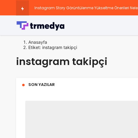
Instagram Story Görüntülenme Yükseltme Önerileri Nele
TikTok beğeni artırma rehberi
Snapchat Doğrulama Kodu Eski Numarama Gidiyor
Anasayfa
Etiket: instagram takipçi
Sosyal Medya Hesaplarını Büyüten Paketler
instagram takipçi
Instagram 13 Yaş Sorunu: Nedir, Neden Var ve Nasıl Çöz
SON YAZILAR
Instagram’da Keşfete Düşme Taktikleri Nedir?