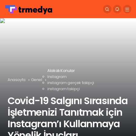
Alakalı Konular
Instagram
Anasayfa
Genel
instagram gerçek takipçi
instagram takipçi
Covid-19 Salgını Sırasında
İşletmenizi Tanıtmak için
Instagram’ı Kullanmaya
Yönelik İpuçları