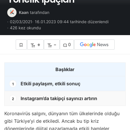
Kaan
tarafından
02/03/2021
16.01.2023 09:44 tarihinde düzenlendi
426 kez okundu
+
-
0
Başlıklar
Etkili paylaşım, etkili sonuç
1
Instagram’da takipçi sayınızı artırın
2
Koronavirüs salgını, dünyanın tüm ülkelerinde olduğu
gibi Türkiye’yi de etkiledi. Ancak bu tip kriz
dönemlerinde dijital pazarlamada etkili hamleler