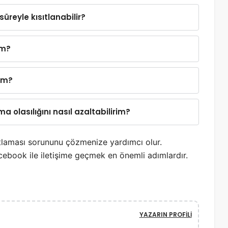
reyle kısıtlanabilir?
im?
ım?
 olasılığını nasıl azaltabilirim?
tlaması sorununu çözmenize yardımcı olur.
ebook ile iletişime geçmek en önemli adımlardır.
YAZARIN PROFILI