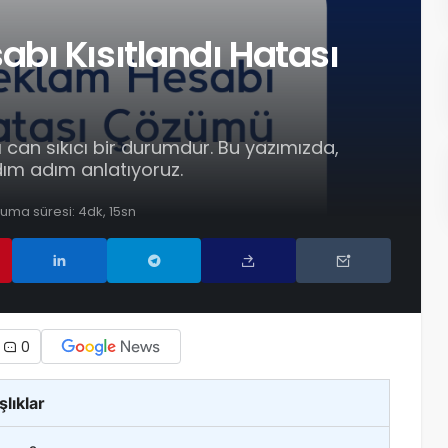
bı Kısıtlandı Hatası
can sıkıcı bir durumdur. Bu yazımızda,
dım adım anlatıyoruz.
uma süresi: 4dk, 15sn
0
şlıklar