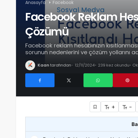
Anasayfa
Facebook
Facebook Reklam Hesa
Çözümü
Facebook reklam hesabınızın kısıtlanması 
sorunun nedenlerini ve çözüm yollarını a
Kaan
tarafından
12/11/2024
239 kez okundu
Ok
+
-
Ba