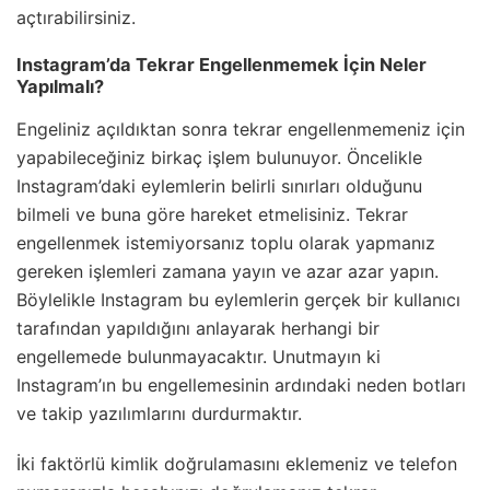
açtırabilirsiniz.
Instagram’da Tekrar Engellenmemek İçin Neler
Yapılmalı?
Engeliniz açıldıktan sonra tekrar engellenmemeniz için
yapabileceğiniz birkaç işlem bulunuyor. Öncelikle
Instagram’daki eylemlerin belirli sınırları olduğunu
bilmeli ve buna göre hareket etmelisiniz. Tekrar
engellenmek istemiyorsanız toplu olarak yapmanız
gereken işlemleri zamana yayın ve azar azar yapın.
Böylelikle Instagram bu eylemlerin gerçek bir kullanıcı
tarafından yapıldığını anlayarak herhangi bir
engellemede bulunmayacaktır. Unutmayın ki
Instagram’ın bu engellemesinin ardındaki neden botları
ve takip yazılımlarını durdurmaktır.
İki faktörlü kimlik doğrulamasını eklemeniz ve telefon