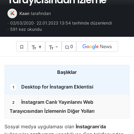
Kaan
tarafından
02/03/2020
22.01.2023 13:54 tarihinde düzenlendi
591 kez okundu
+
-
0
Başlıklar
Desktop for İnstagram Eklentisi
1
İnstagram Canlı Yayınlarını Web
2
Tarayıcısından İzlemenin Diğer Yolları
Sosyal medya uygulaması olan
İnstagram’da