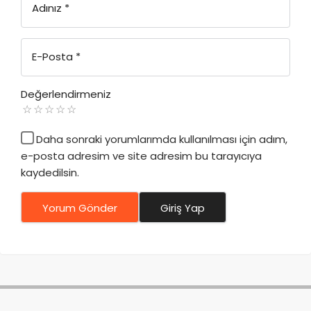
Adınız
*
E-Posta
*
Değerlendirmeniz
Daha sonraki yorumlarımda kullanılması için adım,
e-posta adresim ve site adresim bu tarayıcıya
kaydedilsin.
Yorum Gönder
Giriş Yap