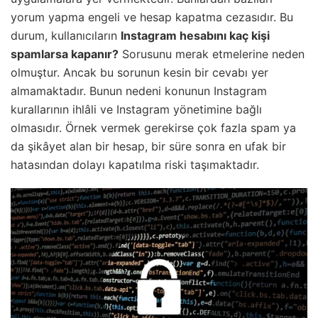
yorum yapma engeli ve hesap kapatma cezasıdır. Bu
durum, kullanıcıların
Instagram hesabını kaç kişi
spamlarsa kapanır?
Sorusunu merak etmelerine neden
olmuştur. Ancak bu sorunun kesin bir cevabı yer
almamaktadır. Bunun nedeni konunun Instagram
kurallarının ihlâli ve Instagram yönetimine bağlı
olmasıdır. Örnek vermek gerekirse çok fazla spam ya
da şikâyet alan bir hesap, bir süre sonra en ufak bir
hatasından dolayı kapatılma riski taşımaktadır.