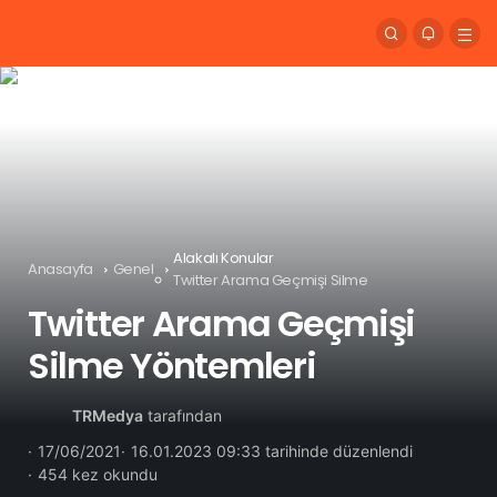
Alakalı Konular
Anasayfa
Genel
Twitter Arama Geçmişi Silme
Twitter Arama Geçmişi
Silme Yöntemleri
TRMedya
tarafından
17/06/2021
16.01.2023 09:33 tarihinde düzenlendi
454 kez okundu