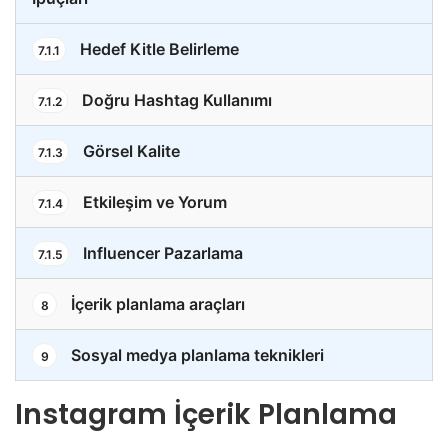
Hedef Kitle Belirleme
7.1.1
Doğru Hashtag Kullanımı
7.1.2
Görsel Kalite
7.1.3
Etkileşim ve Yorum
7.1.4
Influencer Pazarlama
7.1.5
İçerik planlama araçları
8
Sosyal medya planlama teknikleri
9
Instagram İçerik Planlama