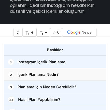
öğrenin. İdeal bir Instagram hesabı için
düzenli ve çekici içerikler oluşturun.
+
-
0
Başlıklar
Instagram İçerik Planlama
1
İçerik Planlama Nedir?
2
Planlama İçin Neden Gereklidir?
3
Nasıl Plan Yapabilirim?
3.1