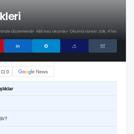
kleri
rihinde düzenlendi
480 kez okundu
Okuma süresi: 2dk, 47sn
0
şlıklar
dir?