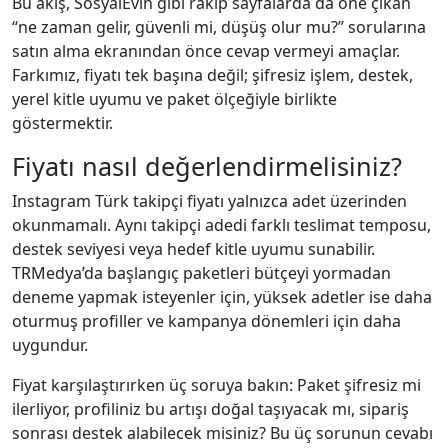
Bu akış, SosyalEvin gibi rakip sayfalarda da öne çıkan
“ne zaman gelir, güvenli mi, düşüş olur mu?” sorularına
satın alma ekranından önce cevap vermeyi amaçlar.
Farkımız, fiyatı tek başına değil; şifresiz işlem, destek,
yerel kitle uyumu ve paket ölçeğiyle birlikte
göstermektir.
Fiyatı nasıl değerlendirmelisiniz?
Instagram Türk takipçi fiyatı yalnızca adet üzerinden
okunmamalı. Aynı takipçi adedi farklı teslimat temposu,
destek seviyesi veya hedef kitle uyumu sunabilir.
TRMedya’da başlangıç paketleri bütçeyi yormadan
deneme yapmak isteyenler için, yüksek adetler ise daha
oturmuş profiller ve kampanya dönemleri için daha
uygundur.
Fiyat karşılaştırırken üç soruya bakın: Paket şifresiz mi
ilerliyor, profiliniz bu artışı doğal taşıyacak mı, sipariş
sonrası destek alabilecek misiniz? Bu üç sorunun cevabı