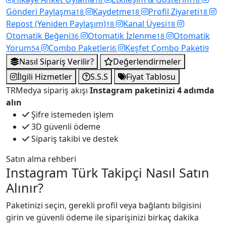
Gönderi Paylaşma
Kaydetme
Profil Ziyareti
18
18
18
Repost (Yeniden Paylaşım)
Kanal Üyesi
18
18
Otomatik Beğeni
Otomatik İzlenme
Otomatik
36
18
Yorum
Combo Paketleri
Keşfet Combo Paketi
54
6
9
Nasıl Sipariş Verilir?
Değerlendirmeler
İlgili Hizmetler
S.S.S
Fiyat Tablosu
TRMedya sipariş akışı
Instagram paketinizi 4 adımda
alın
Şifre istemeden işlem
3D güvenli ödeme
Sipariş takibi ve destek
Satın alma rehberi
Instagram Türk Takipçi Nasıl Satın
Alınır?
Paketinizi seçin, gerekli profil veya bağlantı bilgisini
girin ve güvenli ödeme ile siparişinizi birkaç dakika