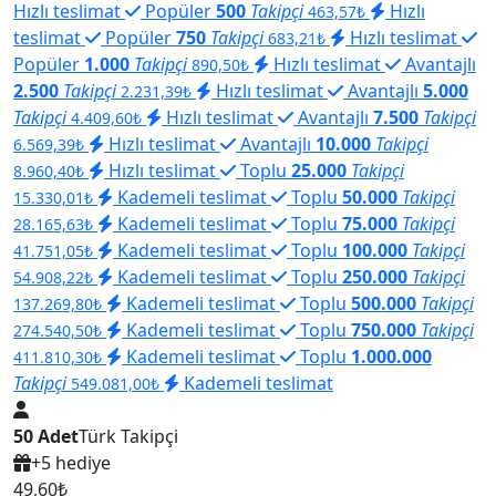
Hızlı teslimat
Popüler
500
Takipçi
Hızlı
463,57₺
teslimat
Popüler
750
Takipçi
Hızlı teslimat
683,21₺
Popüler
1.000
Takipçi
Hızlı teslimat
Avantajlı
890,50₺
2.500
Takipçi
Hızlı teslimat
Avantajlı
5.000
2.231,39₺
Takipçi
Hızlı teslimat
Avantajlı
7.500
Takipçi
4.409,60₺
Hızlı teslimat
Avantajlı
10.000
Takipçi
6.569,39₺
Hızlı teslimat
Toplu
25.000
Takipçi
8.960,40₺
Kademeli teslimat
Toplu
50.000
Takipçi
15.330,01₺
Kademeli teslimat
Toplu
75.000
Takipçi
28.165,63₺
Kademeli teslimat
Toplu
100.000
Takipçi
41.751,05₺
Kademeli teslimat
Toplu
250.000
Takipçi
54.908,22₺
Kademeli teslimat
Toplu
500.000
Takipçi
137.269,80₺
Kademeli teslimat
Toplu
750.000
Takipçi
274.540,50₺
Kademeli teslimat
Toplu
1.000.000
411.810,30₺
Takipçi
Kademeli teslimat
549.081,00₺
50 Adet
Türk Takipçi
+5 hediye
49,60₺