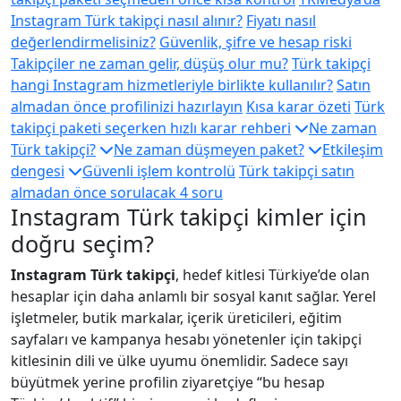
Instagram Türk takipçi nasıl alınır?
Fiyatı nasıl
değerlendirmelisiniz?
Güvenlik, şifre ve hesap riski
Takipçiler ne zaman gelir, düşüş olur mu?
Türk takipçi
hangi Instagram hizmetleriyle birlikte kullanılır?
Satın
almadan önce profilinizi hazırlayın
Kısa karar özeti
Türk
takipçi paketi seçerken hızlı karar rehberi
Ne zaman
Türk takipçi?
Ne zaman düşmeyen paket?
Etkileşim
dengesi
Güvenli işlem kontrolü
Türk takipçi satın
almadan önce sorulacak 4 soru
Instagram Türk takipçi kimler için
doğru seçim?
Instagram Türk takipçi
, hedef kitlesi Türkiye’de olan
hesaplar için daha anlamlı bir sosyal kanıt sağlar. Yerel
işletmeler, butik markalar, içerik üreticileri, eğitim
sayfaları ve kampanya hesabı yönetenler için takipçi
kitlesinin dili ve ülke uyumu önemlidir. Sadece sayı
büyütmek yerine profilin ziyaretçiye “bu hesap