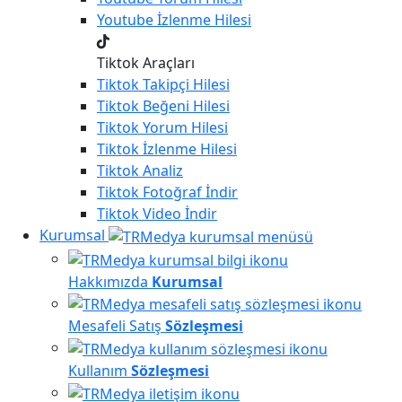
Youtube
İzlenme Hilesi
Tiktok Araçları
Tiktok
Takipçi Hilesi
Tiktok
Beğeni Hilesi
Tiktok
Yorum Hilesi
Tiktok
İzlenme Hilesi
Tiktok
Analiz
Tiktok
Fotoğraf İndir
Tiktok
Video İndir
Kurumsal
Hakkımızda
Kurumsal
Mesafeli Satış
Sözleşmesi
Kullanım
Sözleşmesi