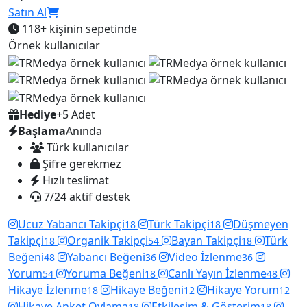
Satın Al
118+
kişinin sepetinde
Örnek kullanıcılar
Hediye
+5 Adet
Başlama
Anında
Türk kullanıcılar
Şifre gerekmez
Hızlı teslimat
7/24 aktif destek
Ucuz Yabancı Takipçi
Türk Takipçi
Düşmeyen
18
18
Takipçi
Organik Takipçi
Bayan Takipçi
Türk
18
54
18
Beğeni
Yabancı Beğeni
Video İzlenme
48
36
36
Yorum
Yoruma Beğeni
Canlı Yayın İzlenme
54
18
48
Hikaye İzlenme
Hikaye Beğeni
Hikaye Yorum
18
12
12
Hikaye Anket Oylama
Etkileşim & Gösterim
18
18