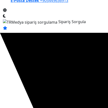
E-Posta Destek
+905449636913
Sipariş Sorgula