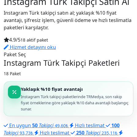
Instagram Türk Takipçi Satın Al
Instagram Türk takipçi satın al; yaklaşık %10 fiyat
avantajı, şifresiz işlem, güvenli ödeme ve hızlı teslimatla
paketleri karşılaştır.
4.9/5
18 aktif paket
Hizmet detayını oku
Paket Seç
Instagram Türk Takipçi Paketleri
18 Paket
Yaklaşık %10 fiyat avantajı
Instagram Türk takipçi paketlerinde TRMedya, son rakip
fiyat örneklerine göre yaklaşık %10 daha avantajlı başlangıç
sunar.
En uygun
50
Takipçi
Hızlı teslimat
100
49,60₺
Takipçi
Hızlı teslimat
250
Takipçi
93,73₺
235,11₺