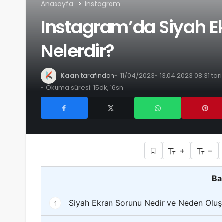
Anasayfa
Instagram
Instagram’da Siyah E
Nelerdir?
Kaan
tarafından
11/04/2023
13.04.2023 08:31 ta
Okuma süresi: 15dk, 16sn
+
-
Ba
Siyah Ekran Sorunu Nedir ve Neden Oluş
1