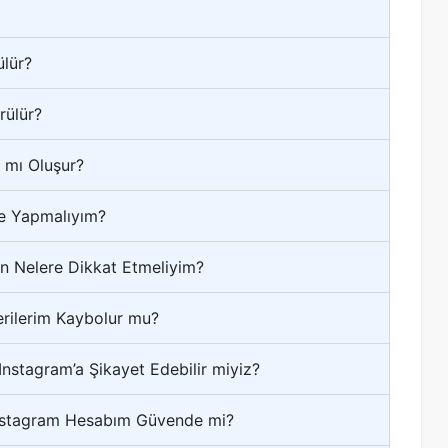
lür?
rülür?
 mı Oluşur?
Ne Yapmalıyım?
n Nelere Dikkat Etmeliyim?
erilerim Kaybolur mu?
nstagram’a Şikayet Edebilir miyiz?
Instagram Hesabım Güvende mi?