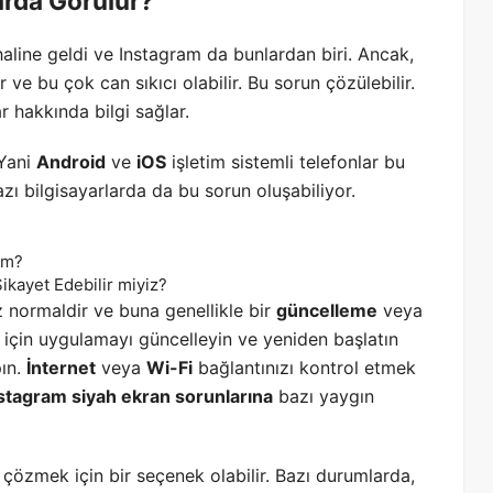
arda Görülür?
aline geldi ve Instagram da bunlardan biri. Ancak,
 ve bu çok can sıkıcı olabilir. Bu sorun çözülebilir.
r hakkında bilgi sağlar.
 Yani
Android
ve
iOS
işletim sistemli telefonlar bu
azı bilgisayarlarda da bu sorun oluşabiliyor.
ım?
ikayet Edebilir miyiz?
normaldir ve buna genellikle bir
güncelleme
veya
için uygulamayı güncelleyin ve yeniden başlatın
pın.
İnternet
veya
Wi-Fi
bağlantınızı kontrol etmek
stagram siyah ekran sorunlarına
bazı yaygın
çözmek için bir seçenek olabilir. Bazı durumlarda,