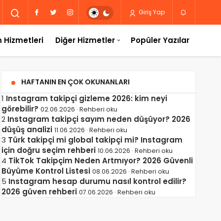
Giriş Yap
 Hizmetleri
Diğer Hizmetler
Popüler Yazılar
HAFTANIN EN ÇOK OKUNANLARI
1
Instagram takipçi gizleme 2026: kim neyi
görebilir?
02.06.2026 · Rehberi oku
2
Instagram takipçi sayım neden düşüyor? 2026
düşüş analizi
11.06.2026 · Rehberi oku
3
Türk takipçi mi global takipçi mi? Instagram
için doğru seçim rehberi
10.06.2026 · Rehberi oku
4
TikTok Takipçim Neden Artmıyor? 2026 Güvenli
Büyüme Kontrol Listesi
08.06.2026 · Rehberi oku
5
Instagram hesap durumu nasıl kontrol edilir?
2026 güven rehberi
07.06.2026 · Rehberi oku