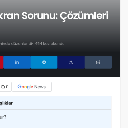
kran Sorunu: Çözümleri
rihinde düzenlendi
454 kez okundu
0
şlıklar
ur?