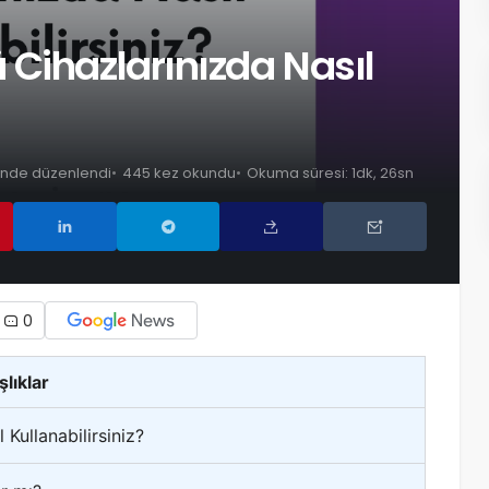
Cihazlarınızda Nasıl
ihinde düzenlendi
445 kez okundu
Okuma süresi: 1dk, 26sn
0
şlıklar
Kullanabilirsiniz?