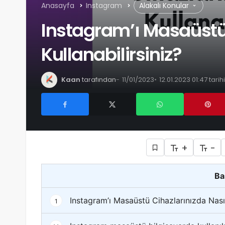
Anasayfa
Instagram
Alakalı Konular
Instagram’ı Masaüstü 
Kullanabilirsiniz?
Kaan
tarafından
11/01/2023
12.01.2023 01:47 tar
+
-
Ba
Instagram’ı Masaüstü Cihazlarınızda Nasıl 
1