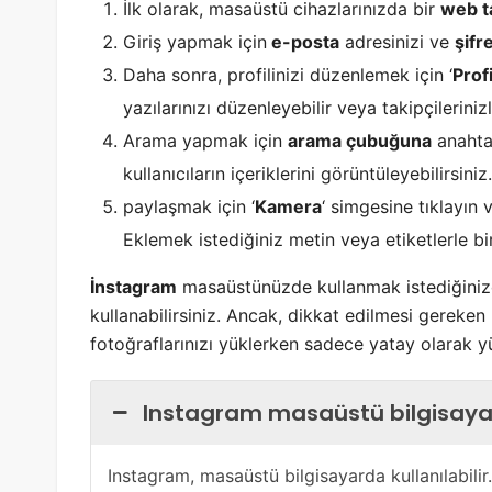
İlk olarak, masaüstü cihazlarınızda bir
web ta
Giriş yapmak için
e-posta
adresinizi ve
şifr
Daha sonra, profilinizi düzenlemek için ‘
Profi
yazılarınızı düzenleyebilir veya takipçilerinizle
Arama yapmak için
arama çubuğuna
anahtar
kullanıcıların içeriklerini görüntüleyebilirsiniz.
paylaşmak için ‘
Kamera
‘ simgesine tıklayın
Eklemek istediğiniz metin veya etiketlerle birl
İnstagram
masaüstünüzde kullanmak istediğinizd
kullanabilirsiniz. Ancak, dikkat edilmesi gereken 
fotoğraflarınızı yüklerken sadece yatay olarak yü
Instagram masaüstü bilgisayard
Instagram, masaüstü bilgisayarda kullanılabili