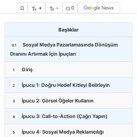
+
-
0
Başlıklar
Sosyal Medya Pazarlamasında Dönüşüm
0.1
Oranını Artırmak İçin İpuçları
Giriş
1
İpucu 1: Doğru Hedef Kitleyi Belirleyin
2
İpucu 2: Görsel Öğeler Kullanın
3
İpucu 3: Call-to-Action (Çağrı Yapın)
4
İpucu 4: Sosyal Medya Reklamcılığı
5