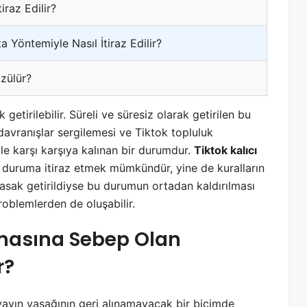
iraz Edilir?
 Yöntemiyle Nasıl İtiraz Edilir?
özülür?
 getirilebilir. Süreli ve süresiz olarak getirilen bu
ı davranışlar sergilemesi ve Tiktok topluluk
 ile karşı karşıya kalınan bir durumdur.
Tiktok kalıcı
u duruma itiraz etmek mümkündür, yine de kuralların
r yasak getirildiyse bu durumun ortadan kaldırılması
oblemlerden de oluşabilir.
lmasına Sebep Olan
r?
 yayın yasağının geri alınamayacak bir biçimde