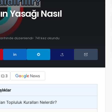
yın Yasağı Nasıl
 tarihinde düzenlendi
741 kez okundu
3
şlıklar
n Topluluk Kuralları Nelerdir?