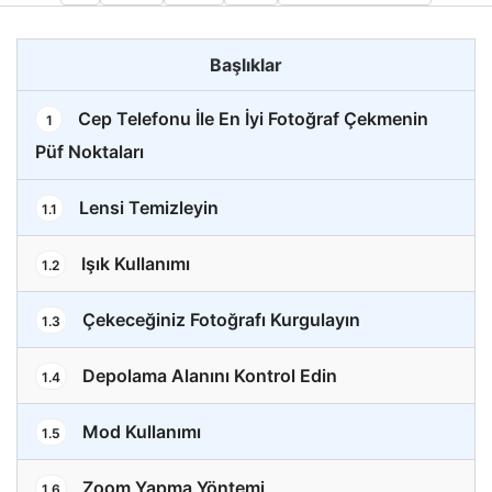
Başlıklar
Cep Telefonu İle En İyi Fotoğraf Çekmenin
1
Püf Noktaları
Lensi Temizleyin
1.1
Işık Kullanımı
1.2
Çekeceğiniz Fotoğrafı Kurgulayın
1.3
Depolama Alanını Kontrol Edin
1.4
Mod Kullanımı
1.5
Zoom Yapma Yöntemi
1.6