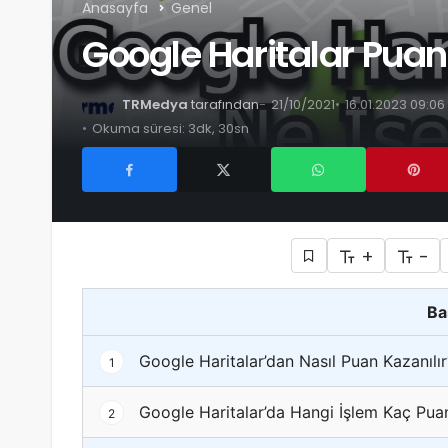
Anasayfa
Genel
Google Haritalar Puan
TRMedya
tarafından
21/10/2021
16.01.2023 09:06
Okuma süresi: 3dk, 30sn
+
-
Ba
Google Haritalar’dan Nasıl Puan Kazanılır
1
Google Haritalar’da Hangi İşlem Kaç Puan
2