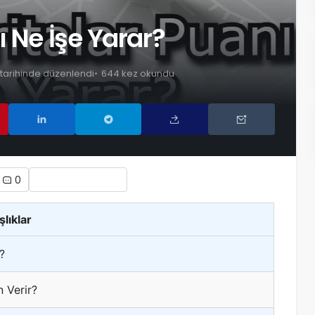
ı Ne İşe Yarar?
 tarihinde düzenlendi
644 kez okundu
0
şlıklar
?
 Verir?