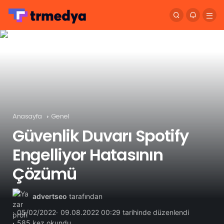
Anasayfa
Genel
Güvenlik Duvarı Spotify
Engelliyor Hatasının
Çözümü
advertseo
tarafından
05/02/2022
09.08.2022 00:29 tarihinde düzenlendi
585 kez okundu