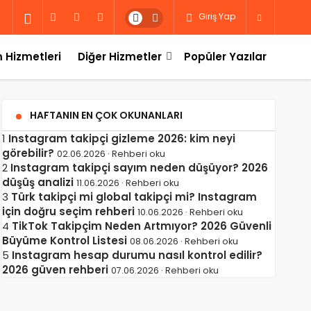
Giriş Yap
 Hizmetleri
Diğer Hizmetler
Popüler Yazılar
HAFTANIN EN ÇOK OKUNANLARI
1
Instagram takipçi gizleme 2026: kim neyi
görebilir?
02.06.2026 · Rehberi oku
2
Instagram takipçi sayım neden düşüyor? 2026
düşüş analizi
11.06.2026 · Rehberi oku
3
Türk takipçi mi global takipçi mi? Instagram
için doğru seçim rehberi
10.06.2026 · Rehberi oku
4
TikTok Takipçim Neden Artmıyor? 2026 Güvenli
Büyüme Kontrol Listesi
08.06.2026 · Rehberi oku
5
Instagram hesap durumu nasıl kontrol edilir?
2026 güven rehberi
07.06.2026 · Rehberi oku