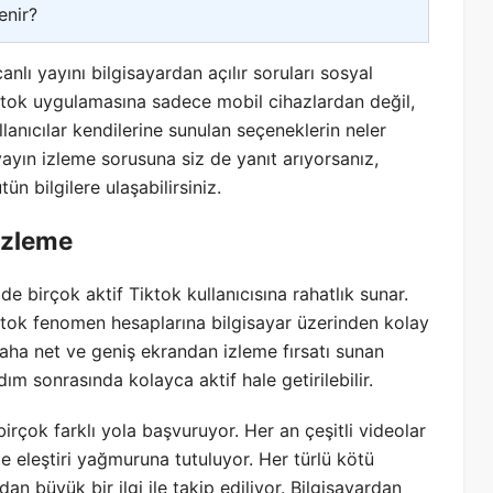
enir?
anlı yayını bilgisayardan açılır soruları sosyal
iktok uygulamasına sadece mobil cihazlardan değil,
lanıcılar kendilerine sunulan seçeneklerin neler
yayın izleme sorusuna siz de yanıt arıyorsanız,
ün bilgilere ulaşabilirsiniz.
 İzleme
 birçok aktif Tiktok kullanıcısına rahatlık sunar.
iktok fenomen hesaplarına bilgisayar üzerinden kolay
daha net ve geniş ekrandan izleme fırsatı sunan
ım sonrasında kolayca aktif hale getirilebilir.
 birçok farklı yola başvuruyor. Her an çeşitli videolar
de eleştiri yağmuruna tutuluyor. Her türlü kötü
an büyük bir ilgi ile takip ediliyor. Bilgisayardan