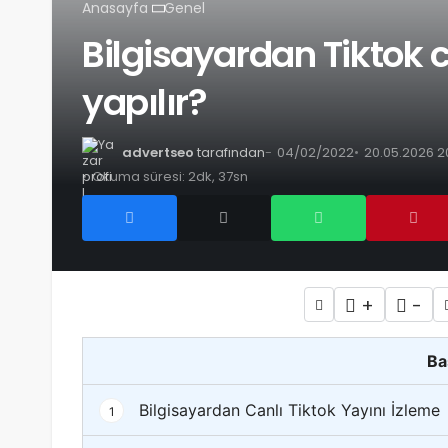
Anasayfa
Genel
Bilgisayardan Tiktok c
yapılır?
advertseo
tarafından
04/02/2022
20.05.2026 2
Okuma süresi: 2dk, 37sn
+
-
Ba
Bilgisayardan Canlı Tiktok Yayını İzleme
1