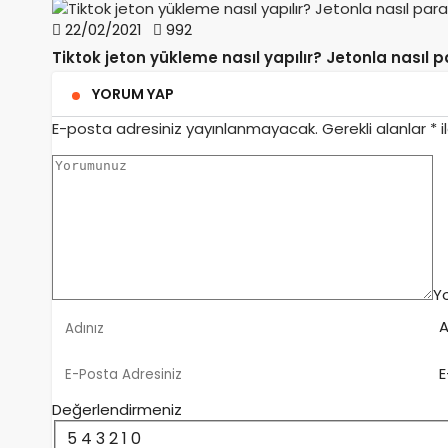
22/02/2021
992
Tiktok jeton yükleme nasıl yapılır? Jetonla nasıl p
YORUM YAP
E-posta adresiniz yayınlanmayacak.
Gerekli alanlar
*
i
Y
A
E
Değerlendirmeniz
5
4
3
2
1
0