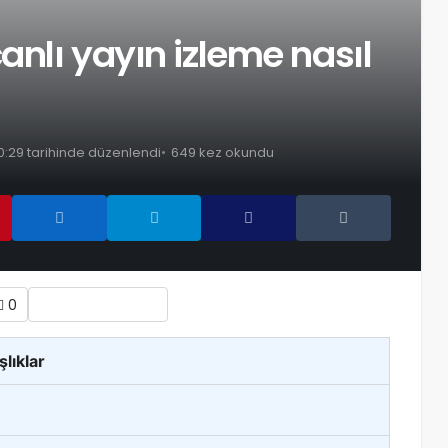
anlı yayın izleme nasıl
0:29 tarihinde düzenlendi
649 kez okundu
0
şlıklar