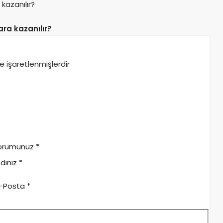
ara kazanılır?
le işaretlenmişlerdir
orumunuz
*
dınız
*
-Posta
*