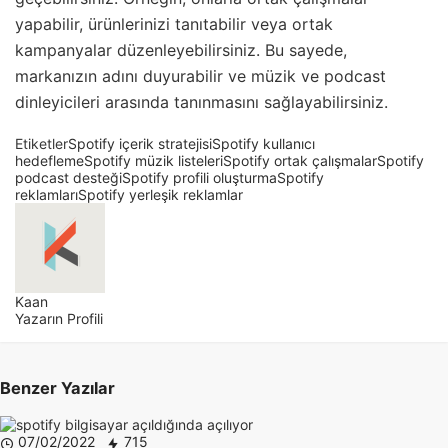
yapabilir, ürünlerinizi tanıtabilir veya ortak
kampanyalar düzenleyebilirsiniz. Bu sayede,
markanızın adını duyurabilir ve müzik ve podcast
dinleyicileri arasında tanınmasını sağlayabilirsiniz.
Etiketler
Spotify içerik stratejisi
Spotify kullanıcı
hedefleme
Spotify müzik listeleri
Spotify ortak çalışmalar
Spotify
podcast desteği
Spotify profili oluşturma
Spotify
reklamları
Spotify yerleşik reklamlar
Kaan
Yazarın Profili
Benzer Yazılar
07/02/2022
715