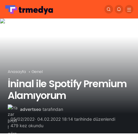
Anasayfa
Genel
İninal ile Spotify Premium
Alamıyorum
advertseo
tarafından
05/02/2022
04.02.2022 18:14 tarihinde düzenlendi
479 kez okundu