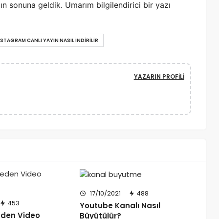
zın sonuna geldik. Umarım bilgilendirici bir yazı
p
ı
l
ı
NSTAGRAM CANLI YAYIN NASIL İNDIRILIR
r
?
YAZARIN PROFILI
17/10/2021
488
453
Youtube Kanalı Nasıl
eden Video
Büyütülür?