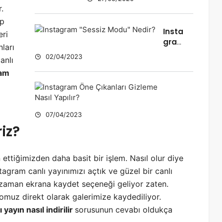
.
ap
Insta
eri
gra
nları
m
02/04/2023
anlı
“Ses
ram
siz
Mod
I
u”
n
Nedi
s
r?
07/04/2023
t
riz?
a
g
r
ettiğimizden daha basit bir işlem. Nasıl olur diye
a
gram canlı yayınımızı açtık ve güzel bir canlı
m
Ö
iz zaman ekrana kaydet seçeneği geliyor zaten.
n
omuz direkt olarak galerimize kaydediliyor.
e
 yayın nasıl indirilir
sorusunun cevabı oldukça
Ç