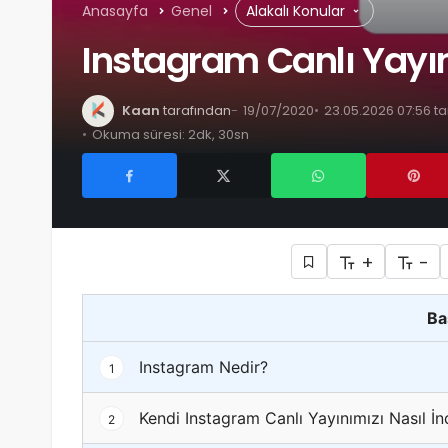
Anasayfa
Genel
Alakalı Konular
Instagram Canlı Yayın 
Kaan
tarafından
19/07/2020
23.05.2026 07:56 t
Okuma süresi: 2dk, 30sn
+
-
Ba
Instagram Nedir?
1
Kendi Instagram Canlı Yayınımızı Nasıl İnd
2