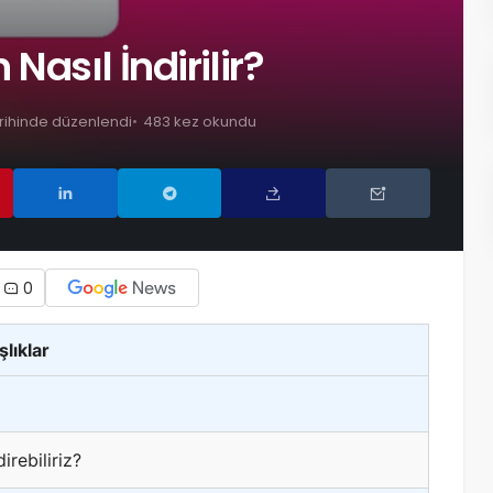
Nasıl İndirilir?
arihinde düzenlendi
483 kez okundu
0
şlıklar
irebiliriz?