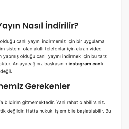
ı
k
a
n
ayın Nasıl İndirilir?
l
a
r
lduğu canlı yayını indirmemiz için bir uygulama
ı
im sistemi olan akıllı telefonlar için ekran video
G
i
n yapmış olduğu canlı yayını indirmek için bu tarz
z
oktur. Anlayacağınız başkasının
instagram canlı
l
değil.
e
m
lmemiz Gerekenler
e
N
a
fa bildirim gitmemektedir. Yani rahat olabilirsiniz.
s
ı
ik değildir. Hatta hukuki işlem bile başlatılabilir. Bu
l
Y
a