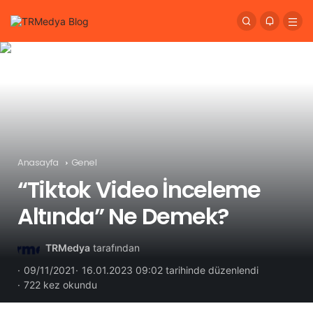
Anasayfa
Genel
“Tiktok Video İnceleme
Altında” Ne Demek?
TRMedya
tarafından
09/11/2021
16.01.2023 09:02 tarihinde düzenlendi
722 kez okundu