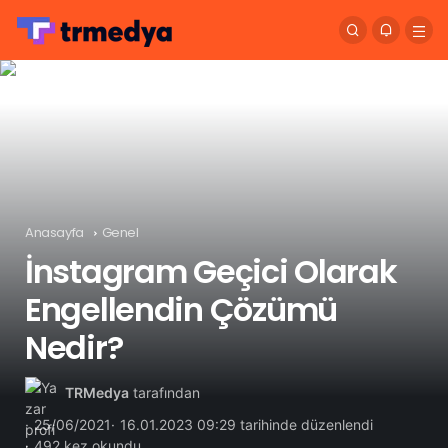
Anasayfa
Genel
İnstagram Geçici Olarak
Engellendin Çözümü
Nedir?
TRMedya
tarafından
25/06/2021
16.01.2023 09:29 tarihinde düzenlendi
492 kez okundu