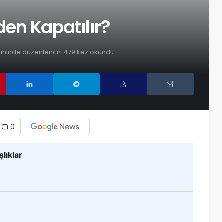
en Kapatılır?
arihinde düzenlendi
479 kez okundu
0
şlıklar