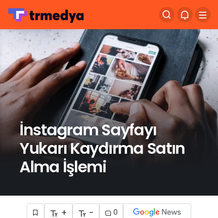
İnstagram Sayfayı
Yukarı Kaydırma Satın
Alma İşlemi
+
-
0