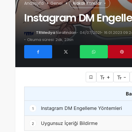
Anasayfa
Genel
Alakalı Konular
Instagram DM Engell
TRMedya
tarafından
04/07/2021
16.01.2023 09:
Okuma süresi: 2dk, 23sn
+
-
Ba
Instagram DM Engelleme Yöntemleri
1
Uygunsuz İçeriği Bildirme
2