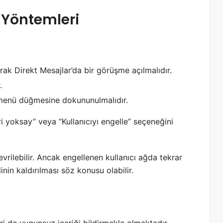
Yöntemleri
ak Direkt Mesajlar’da bir görüşme açılmalıdır.
.
 menü düğmesine dokununulmalıdır.
i yoksay” veya “Kullanıcıyı engelle” seçeneğini
rilebilir. Ancak engellenen kullanıcı ağda tekrar
inin kaldırılması söz konusu olabilir.
i de uygunsuz içeriği bildirmekle olmaktadır.