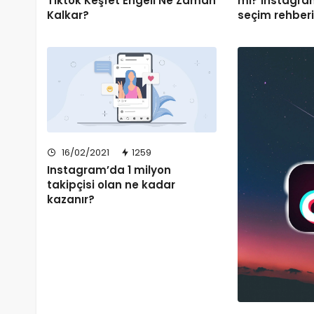
Tiktok Keşfet Engeli Ne Zaman
mi? Instagram
Kalkar?
seçim rehber
16/02/2021
1259
Instagram’da 1 milyon
takipçisi olan ne kadar
kazanır?