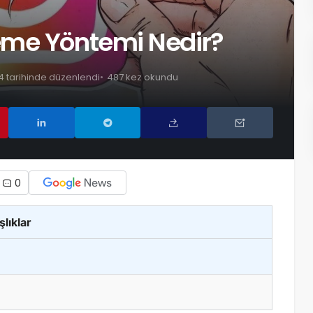
eme Yöntemi Nedir?
24 tarihinde düzenlendi
487 kez okundu
0
şlıklar